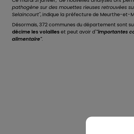
Ce mardi 31 janvier,
"de nouvelles analyses ont perm
pathogène sur des mouettes rieuses retrouvées su
Selaincourt"
, indique la préfecture de Meurthe-et
Désormais, 372 communes du département sont sur
décime les volailles
et peut avoir d'
"importantes c
alimentaire"
.