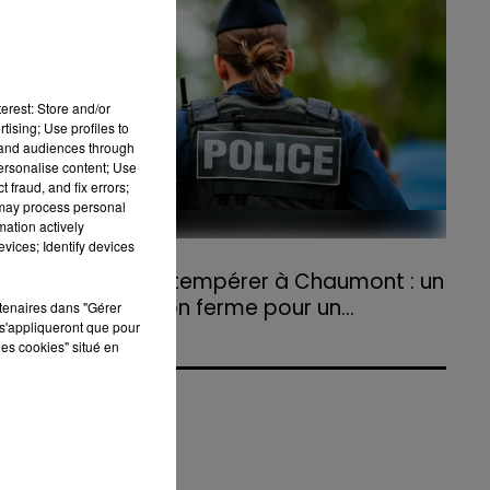
agriculteurs volontaires pour venir en aide...
erest: Store and/or
tising; Use profiles to
tand audiences through
personalise content; Use
 fraud, and fix errors;
 may process personal
mation actively
vices; Identify devices
31 juillet 2026
Refus d'obtempérer à Chaumont : un
an de prison ferme pour un...
rtenaires dans "Gérer
s'appliqueront que pour
Le tribunal a également prononcé
les cookies" situé en
l'annulation de son permis et la confiscation
de son véhicule.
a