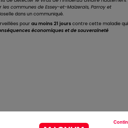
is de détecter le virus de l’influenza aviaire hautement
r les communes de Essey-et-Maizerais, Parroy et
-Moselle dans un communiqué.
veillées pour
au moins 21 jours
contre cette maladie qui
onséquences économiques et de souveraineté
Contin