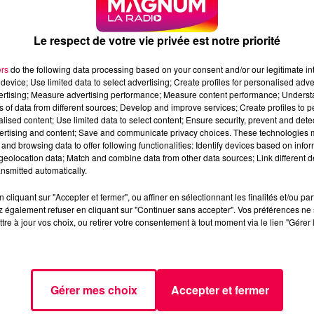
Le respect de votre vie privée est notre priorité
ers
do the following data processing based on your consent and/or our legitimate int
device; Use limited data to select advertising; Create profiles for personalised adver
vertising; Measure advertising performance; Measure content performance; Unders
ns of data from different sources; Develop and improve services; Create profiles to 
alised content; Use limited data to select content; Ensure security, prevent and detect
ertising and content; Save and communicate privacy choices. These technologies
and browsing data to offer following functionalities: Identify devices based on infor
eolocation data; Match and combine data from other data sources; Link different de
nsmitted automatically.
cliquant sur "Accepter et fermer", ou affiner en sélectionnant les finalités et/ou pa
 également refuser en cliquant sur "Continuer sans accepter". Vos préférences ne 
tre à jour vos choix, ou retirer votre consentement à tout moment via le lien "Gérer 
ntermédiaire des oiseaux migrateurs ou parmi la faune
ieux et pathogène pour les oiseaux
. Il persiste et reste
 stagnantes contenant des fientes contaminées
", précise l
Gérer mes choix
Accepter et fermer
 sont également concernées :