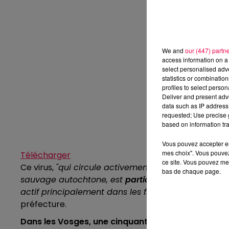
We and
our (447) partn
access information on a 
select personalised ad
statistics or combinatio
profiles to select person
Deliver and present adv
data such as IP address 
requested; Use precise g
based on information tra
Vous pouvez accepter en 
mes choix". Vous pouvez
Télécharger
ce site. Vous pouvez met
Ce virus,
"qui circule activement en Europe par l’i
bas de chaque page.
sauvage autochtone, est
particulièrement contag
actif principalement dans les fientes et les eaux
préfecture.
Dans les Vosges, une cinquantaine de communes