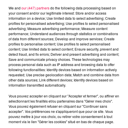
We and
our (447) partners
do the following data processing based on
your consent and/or our legitimate interest: Store and/or access
information on a device; Use limited data to select advertising; Create
profiles for personalised advertising; Use profiles to select personalised
advertising; Measure advertising performance; Measure content
performance; Understand audiences through statistics or combinations
of data from different sources; Develop and improve services; Create
profiles to personalise content; Use profiles to select personalised
content; Use limited data to select content; Ensure security, prevent and
detect fraud, and fix errors; Deliver and present advertising and content;
Save and communicate privacy choices. These technologies may
process personal data such as IP address and browsing data to offer
following functionalities: Identify devices based on information actively
Flash infos
requested; Use precise geolocation data; Match and combine data from
Crédit :
Flash infos
other data sources; Link different devices; Identify devices based on
information transmitted automatically.
podcasts/2022/11/flash-19H.mp3
Vous pouvez accepter en cliquant sur "Accepter et fermer", ou affiner en
sélectionnant les finalités et/ou partenaires dans "Gérer mes choix".
Vous pouvez également refuser en cliquant sur "Continuer sans
accepter". Vos préférences ne s'appliqueront que pour ce site. Vous
pouvez mettre à jour vos choix, ou retirer votre consentement à tout
moment via le lien "Gérer les cookies" situé en bas de chaque page.