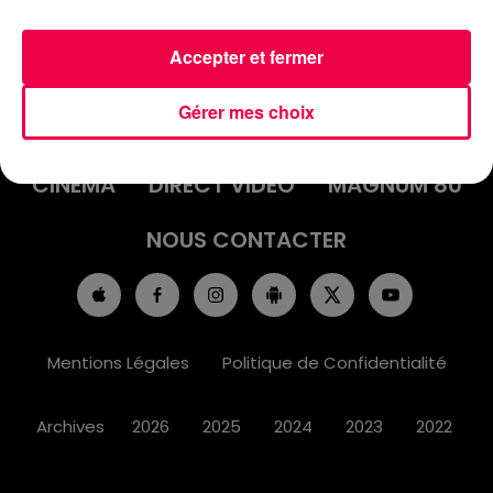
Accepter et fermer
ACCUEIL
INFOS
EMISSIONS
Gérer mes choix
AGENDA
JEUX
PODCASTS
CINÉMA
DIRECT VIDÉO
MAGNUM 80
NOUS CONTACTER
Mentions Légales
Politique de Confidentialité
Archives
2026
2025
2024
2023
2022