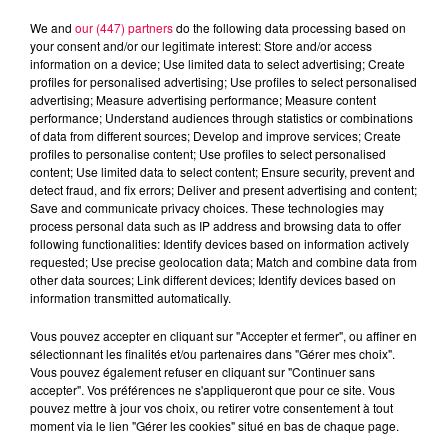
We and
our (447) partners
do the following data processing based on
your consent and/or our legitimate interest: Store and/or access
information on a device; Use limited data to select advertising; Create
profiles for personalised advertising; Use profiles to select personalised
advertising; Measure advertising performance; Measure content
performance; Understand audiences through statistics or combinations
of data from different sources; Develop and improve services; Create
profiles to personalise content; Use profiles to select personalised
content; Use limited data to select content; Ensure security, prevent and
detect fraud, and fix errors; Deliver and present advertising and content;
Save and communicate privacy choices. These technologies may
process personal data such as IP address and browsing data to offer
following functionalities: Identify devices based on information actively
Flash infos
requested; Use precise geolocation data; Match and combine data from
Crédit :
Flash infos
other data sources; Link different devices; Identify devices based on
information transmitted automatically.
podcasts/2023/06/18h-7.mp3
Vous pouvez accepter en cliquant sur "Accepter et fermer", ou affiner en
sélectionnant les finalités et/ou partenaires dans "Gérer mes choix".
Vous pouvez également refuser en cliquant sur "Continuer sans
accepter". Vos préférences ne s'appliqueront que pour ce site. Vous
pouvez mettre à jour vos choix, ou retirer votre consentement à tout
moment via le lien "Gérer les cookies" situé en bas de chaque page.