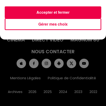
Accepter et fermer
ACCUEIL
INFOS
EMISSIONS
Gérer mes choix
AGENDA
JEUX
PODCASTS
CINÉMA
DIRECT VIDÉO
MAGNUM 80
NOUS CONTACTER
Mentions Légales
Politique de Confidentialité
Archives
2026
2025
2024
2023
2022