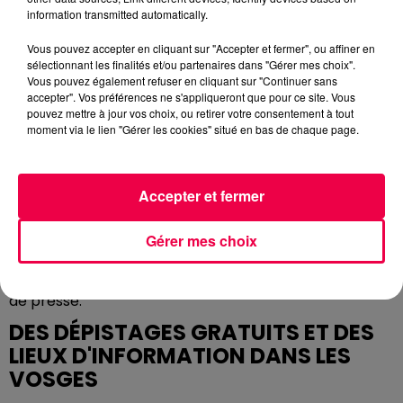
L'événement, grand public et gratuit, se déroulera ce
information transmitted automatically.
vendredi 14 mars, et aura pour but de souligner le rôle
Vous pouvez accepter en cliquant sur "Accepter et fermer", ou affiner en
essentiel du dépistage et de la prévention en matière
sélectionnant les finalités et/ou partenaires dans "Gérer mes choix".
de maladies rénales.
Vous pouvez également refuser en cliquant sur "Continuer sans
accepter". Vos préférences ne s'appliqueront que pour ce site. Vous
"
Pour résoudre l’énigme «
Qui a tué Monsieur Le
pouvez mettre à jour vos choix, ou retirer votre consentement à tout
Rein ?
», des
indices
seront à collecter sur les
moment via le lien "Gérer les cookies" situé en bas de chaque page.
différents
stands
implantés dans le hall d’accueil du
Pôle Médical Pasteur Kléber qui permettront
d’échanger avec des professionnels de santé (une
Accepter et fermer
infirmière, une diététicienne, un enseignant en
activité physique adaptée, une tabacologue) et
Gérer mes choix
d’obtenir de précieux conseils pour préserver la
santé rénale
" indique la Clinique dans un communiqué
de presse.
DES DÉPISTAGES GRATUITS ET DES
LIEUX D'INFORMATION DANS LES
VOSGES