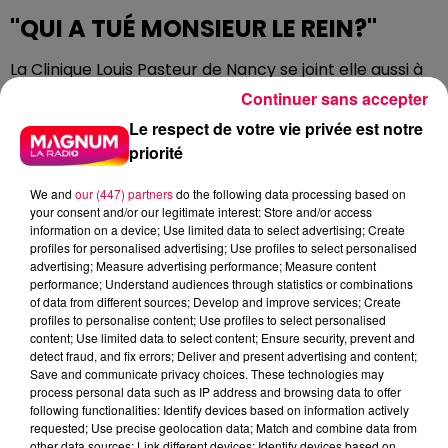
"QUI A TUÉ MONSIEUR LE REIN?"
La Clinique Louis Pasteur de Nancy se joint elle aussi à
la 20e Semaine Nationale du Rein et propose une
Continuer sans accepter
sensibilisation originale et pédagogique au dépistage
Le respect de votre vie privée est notre
qui prend la forme d'un Cluedo géant. Il est intitulé "Qui
priorité
a tué Monsieur le Rein?".
We and
our (447) partners
do the following data processing based on
your consent and/or our legitimate interest: Store and/or access
information on a device; Use limited data to select advertising; Create
Scénario : Un crime a été commis... Monsieur Le Rein
profiles for personalised advertising; Use profiles to select personalised
a été assassiné ! Plongez au cœur de l’enquête pour
advertising; Measure advertising performance; Measure content
découvrir les circonstances de sa mort. Votre
performance; Understand audiences through statistics or combinations
of data from different sources; Develop and improve services; Create
mission ? Identifier l’arme du crime, le lieu et le
profiles to personalise content; Use profiles to select personalised
coupable. Sur place, vous pourrez bénéficier d’un
content; Use limited data to select content; Ensure security, prevent and
dépistage proposé par France Rein. Les enquêteurs
detect fraud, and fix errors; Deliver and present advertising and content;
Save and communicate privacy choices. These technologies may
ayant trouvé la bonne combinaison participeront à
process personal data such as IP address and browsing data to offer
un tirage au sort et pourront repartir avec une
following functionalities: Identify devices based on information actively
surprise. À vos marques, prêts... enquêtez !
requested; Use precise geolocation data; Match and combine data from
other data sources; Link different devices; Identify devices based on