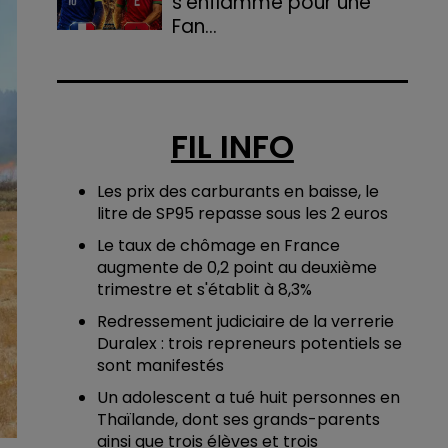
s'enflamme pour une
Fan...
Après la qualification
héroïque des Bleus et des
Lions de l'Atlas pour les quarts
de finale de la Coupe du
FIL INFO
monde 2026, Nancy se
prépare à vibrer
Les prix des carburants en baisse, le
collectivement.
litre de SP95 repasse sous les 2 euros
Le taux de chômage en France
augmente de 0,2 point au deuxième
trimestre et s'établit à 8,3%
Redressement judiciaire de la verrerie
Duralex : trois repreneurs potentiels se
sont manifestés
Un adolescent a tué huit personnes en
Thaïlande, dont ses grands-parents
ainsi que trois élèves et trois