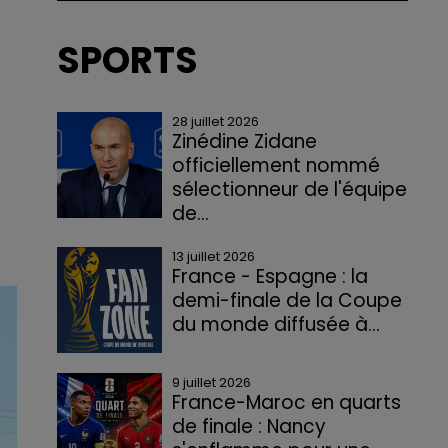
SPORTS
28 juillet 2026
Zinédine Zidane
officiellement nommé
sélectionneur de l'équipe
de...
La Fédération française de
13 juillet 2026
football a officialisé ce mardi
France - Espagne : la
la nomination de Zinédine
demi-finale de la Coupe
Zidane comme nouveau
du monde diffusée à...
sélectionneur de l'équipe de
Les supporteurs pourront
France. Il succède à...
suivre la rencontre en plein
9 juillet 2026
centre de Nancy, dès le coup
France-Maroc en quarts
d’envoi prévu à 21 heures.
de finale : Nancy