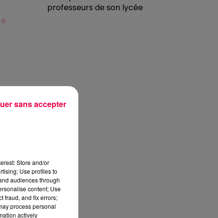
professeurs de son lycée
uer sans accepter
erest: Store and/or
tising; Use profiles to
tand audiences through
personalise content; Use
 fraud, and fix errors;
 may process personal
mation actively