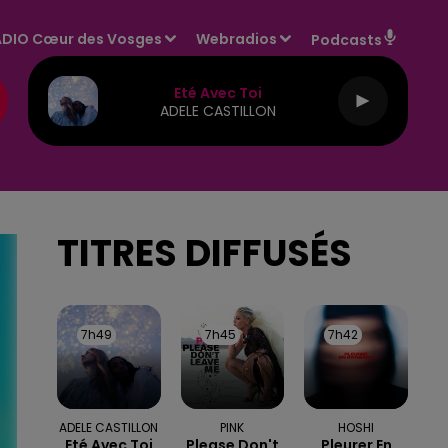
DIO Cœur des Vosges
Webradios
Podcasts
Eté Avec Toi
ADELE CASTILLON
TITRES DIFFUSÉS
7h49
7h49
7h45
7h45
7h42
7h42
ADELE CASTILLON
PINK
HOSHI
Eté Avec Toi
Please Don't
Pleurer En