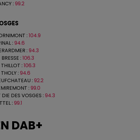
ANCY
:
99.2
OSGES
ORNIMONT
:
104.9
PINAL
:
94.6
ERARDMER
:
94.3
A BRESSE
:
106.3
 THILLOT
:
106.3
E THOLY
:
94.6
EUFCHATEAU
:
92.2
EMIREMONT
:
99.0
T DIE DES VOSGES
:
94.3
ITTEL
:
99.1
EN DAB+