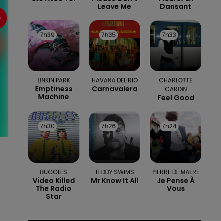
Leave Me
Dansant
7h39
7h39
7h35
7h35
7h33
7h33
LINKIN PARK
HAVANA DELIRIO
CHARLOTTE
Emptiness
Carnavalera
CARDIN
Machine
Feel Good
7h30
7h30
7h26
7h26
7h24
7h24
BUGGLES
TEDDY SWIMS
PIERRE DE MAERE
Video Killed
Mr Know It All
Je Pense À
The Radio
Vous
Star