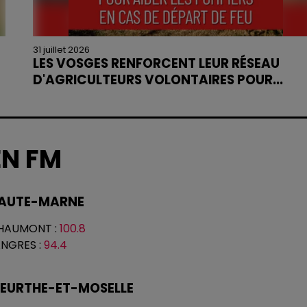
31 juillet 2026
LES VOSGES RENFORCENT LEUR RÉSEAU
D'AGRICULTEURS VOLONTAIRES POUR...
Face à la sécheresse et aux risques de départs de
feu, la Chambre d'agriculture des Vosges a lancé u
appel aux agriculteurs volontaires pour venir en
aide...
EN FM
AUTE-MARNE
HAUMONT
:
100.8
ANGRES
:
94.4
EURTHE-ET-MOSELLE