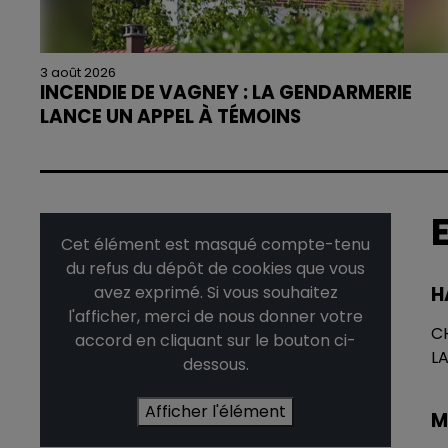
3 août 2026
INCENDIE DE VAGNEY : LA GENDARMERIE
LANCE UN APPEL À TÉMOINS
Le feu, parti d'une haie avant de se propager au
quartier résidentiel, avait détruit deux habitations et
contraint à l'évacuation d'une centaine de
personnes.
Cet élément est masqué compte-tenu
du refus du dépôt de cookies que vous
avez exprimé. Si vous souhaitez
H
l'afficher, merci de nous donner votre
C
accord en cliquant sur le bouton ci-
L
dessous.
Afficher l'élément
M