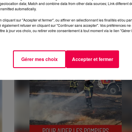
eolocation data; Match and combine data from other data sources; Link different de
nsmitted automatically.
cliquant sur "Accepter et fermer", ou affiner en sélectionnant les finalités et/ou pa
 également refuser en cliquant sur "Continuer sans accepter". Vos préférences ne 
3 août 2026
tre à jour vos choix, ou retirer votre consentement à tout moment via le lien "Gérer 
PRÉVIFEUX : "IL FAUT AVOIR UNE CULTURE 
RISQUE" DANS LES VOSGES
Gérer mes choix
Accepter et fermer