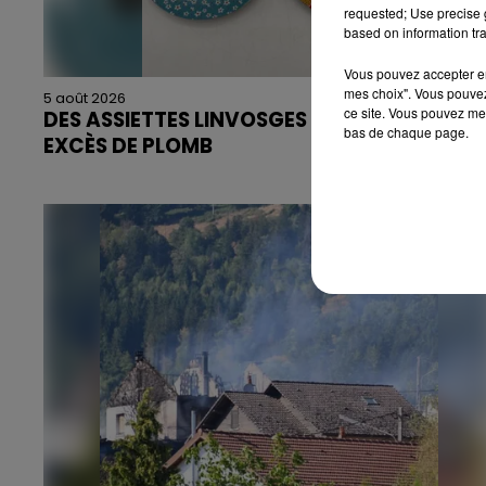
requested; Use precise g
based on information tra
Vous pouvez accepter en 
mes choix". Vous pouvez
5 août 2026
ce site. Vous pouvez met
DES ASSIETTES LINVOSGES RAPPELÉES POUR
bas de chaque page.
EXCÈS DE PLOMB
Du plomb a été détecté dans deux assiettes en
céramique vendues entre 2020 et 2022 par
Linvosges.