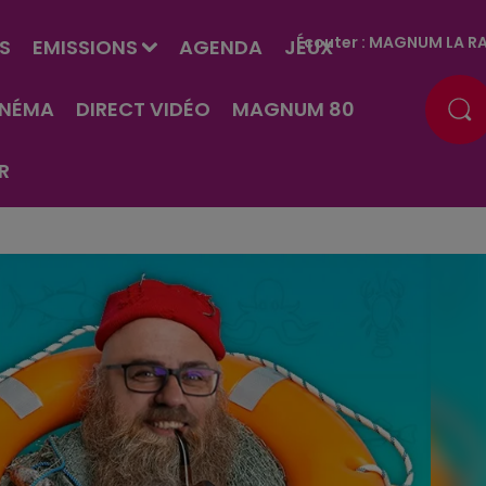
Écouter :
MAGNUM LA RA
S
EMISSIONS
AGENDA
JEUX
INÉMA
DIRECT VIDÉO
MAGNUM 80
R