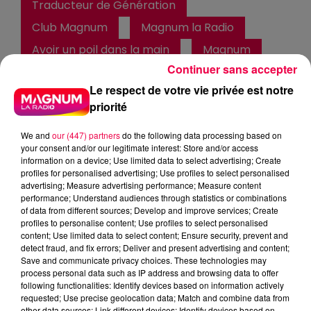
Traducteur de Génération
Club Magnum
Magnum la Radio
Avoir un poil dans la main
Magnum
Continuer sans accepter
Vosges
Meurthe et Moselle
Le respect de votre vie privée est notre
Haute Marne
Alsace
Meuse
priorité
Grand Est
We and
our (447) partners
do the following data processing based on
your consent and/or our legitimate interest: Store and/or access
Fred
information on a device; Use limited data to select advertising; Create
LE TRADUCTEUR DE GÉNÉRATION 19/12/2025 -
profiles for personalised advertising; Use profiles to select personalised
advertising; Measure advertising performance; Measure content
AVOIR UN POIL DANS LA MAIN
performance; Understand audiences through statistics or combinations
of data from different sources; Develop and improve services; Create
profiles to personalise content; Use profiles to select personalised
0:00
55 sec
content; Use limited data to select content; Ensure security, prevent and
detect fraud, and fix errors; Deliver and present advertising and content;
Save and communicate privacy choices. These technologies may
process personal data such as IP address and browsing data to offer
19 décembre 2025 - 55 sec
following functionalities: Identify devices based on information actively
requested; Use precise geolocation data; Match and combine data from
LE TRADUCTEUR DE GÉNÉRATION 19/12/2025 -
other data sources; Link different devices; Identify devices based on