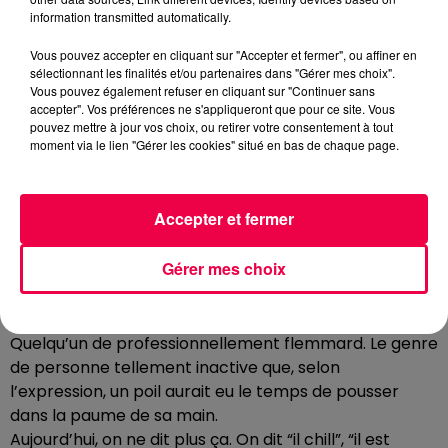
AVOIR UN POIL DANS LA MAIN
information transmitted automatically.
Vous pouvez accepter en cliquant sur "Accepter et fermer", ou affiner en
sélectionnant les finalités et/ou partenaires dans "Gérer mes choix".
TOUT LE MONDE ÉCOUTE CLUB MAGNUM, LES
Vous pouvez également refuser en cliquant sur "Continuer sans
JEUNES ET LES MOINS JEUNES, ET DES FOIS CES
accepter". Vos préférences ne s'appliqueront que pour ce site. Vous
GÉNÉRATIONS ONT DU MAL À SE COMPRENDRE.
pouvez mettre à jour vos choix, ou retirer votre consentement à tout
PAS D’INQUIÉTUDE, JE SUIS LÀ POUR TRADUIRE !
moment via le lien "Gérer les cookies" situé en bas de chaque page.
AVOIR UN POIL DANS LA MAIN
Accepter et fermer
Une façon poilue de dire qu’on est flemmard.
“Avoir un poil dans la main”, c’est une expression qu’on
Gérer mes choix
utilisait avant pour parler de quelqu’un qui ne fait
jamais rien.
Mais attention… pas quelqu’un de fatigué, non.
Quelqu’un de professionnellement flemmard. Le genre
de personne tellement inactive que, selon
l’expression, un poil aurait eu le temps de pousser
dans la paume de sa main.
Aujourd’hui, on ne dit plus ça. On dit “il chill”, “il est