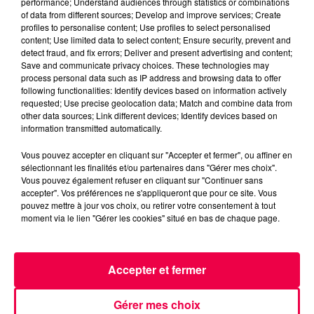
au même tempo et crée une belle
performance; Understand audiences through statistics or combinations
of data from different sources; Develop and improve services; Create
cohésion. Dans une foule, on
profiles to personalise content; Use profiles to select personalised
s’appuie sur trois choses simples :
content; Use limited data to select content; Ensure security, prevent and
detect fraud, and fix errors; Deliver and present advertising and content;
une mélodie connue, un rythme
Save and communicate privacy choices. These technologies may
clair, et surtout… l’oreille du voisin.
process personal data such as IP address and browsing data to offer
Chacun ajuste son volume et sa
following functionalities: Identify devices based on information actively
requested; Use precise geolocation data; Match and combine data from
voix pour se fondre dans le
other data sources; Link different devices; Identify devices based on
groupe. Résultat : l’ensemble
information transmitted automatically.
paraît parfaitement accordé,
Vous pouvez accepter en cliquant sur "Accepter et fermer", ou affiner en
même si individuellement…
sélectionnant les finalités et/ou partenaires dans "Gérer mes choix".
Vous pouvez également refuser en cliquant sur "Continuer sans
certains sont un peu à côté de la
accepter". Vos préférences ne s'appliqueront que pour ce site. Vous
plaque.
pouvez mettre à jour vos choix, ou retirer votre consentement à tout
Petit secret : c’est la moyenne qui
moment via le lien "Gérer les cookies" situé en bas de chaque page.
fait tout. Les voix trop aiguës et les
voix trop graves s’annulent, et
Accepter et fermer
l’oreille humaine retient le “centre”
du son. C’est ce qu’on appelle
Gérer mes choix
l’effet chœur. En plus, l’acoustique