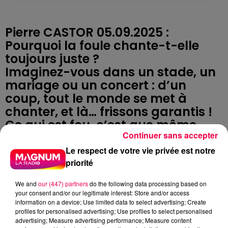
Pierre CASTOR 05.09.2025 :
Pourquoi la foule chante-t-elle
toujours juste ?
Imaginez-vous dans un stade, un
mariage ou un concert : d’un
coup, tout le monde se met à
chanter, et là… frissons garantis !
Ce qui est fou, c’est que même
Continuer sans accepter
sans chef d’orchestre, la foule
semble chanter juste. Mais alors,
Le respect de votre vie privée est notre
comment est-ce possible ?
priorité
Eh bien, chanter ensemble, c’est
We and
our (447) partners
do the following data processing based on
un réflexe social vieux comme le
your consent and/or our legitimate interest: Store and/or access
monde. Ça synchronise les
information on a device; Use limited data to select advertising; Create
profiles for personalised advertising; Use profiles to select personalised
respirations, ça met tout le monde
advertising; Measure advertising performance; Measure content