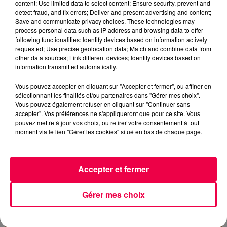
content; Use limited data to select content; Ensure security, prevent and
detect fraud, and fix errors; Deliver and present advertising and content;
Save and communicate privacy choices. These technologies may
process personal data such as IP address and browsing data to offer
following functionalities: Identify devices based on information actively
requested; Use precise geolocation data; Match and combine data from
other data sources; Link different devices; Identify devices based on
information transmitted automatically.
5 août 2026
Des assiettes Linvosges rappelées pour
Vous pouvez accepter en cliquant sur "Accepter et fermer", ou affiner en
excès de plomb
sélectionnant les finalités et/ou partenaires dans "Gérer mes choix".
Vous pouvez également refuser en cliquant sur "Continuer sans
Du plomb a été détecté dans deux assiettes en
accepter". Vos préférences ne s'appliqueront que pour ce site. Vous
céramique vendues entre 2020 et 2022 par Linvosges.
pouvez mettre à jour vos choix, ou retirer votre consentement à tout
moment via le lien "Gérer les cookies" situé en bas de chaque page.
Accepter et fermer
Gérer mes choix