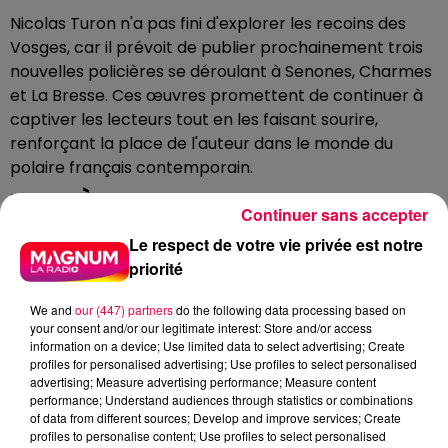
Nicolas Turon n'a pas fini d'explorer les recoins des
Vosges, car il prévoit de publier prochainement trois
nouvelles policières se déroulant à Senones, Charmes
et La Bresse. Ces œuvres promettent de continuer à
captiver les lecteurs tout en les faisant sourire,
renforçant la place de l'auteur dans le monde du
polaire français contemporain.
DERNIÈRES INFOS
Continuer sans accepter
Le respect de votre vie privée est notre
priorité
We and
our (447) partners
do the following data processing based on
your consent and/or our legitimate interest: Store and/or access
information on a device; Use limited data to select advertising; Create
profiles for personalised advertising; Use profiles to select personalised
advertising; Measure advertising performance; Measure content
performance; Understand audiences through statistics or combinations
of data from different sources; Develop and improve services; Create
profiles to personalise content; Use profiles to select personalised