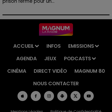
prison ferme pour un...
Le tribunal a également prononcé l'annulation de son
permis et la confiscation de son véhicule.
ACCUEIL
INFOS
EMISSIONS
AGENDA
JEUX
PODCASTS
CINÉMA
DIRECT VIDÉO
MAGNUM 80
NOUS CONTACTER
Mentions Légales
Politique de Confidentialité