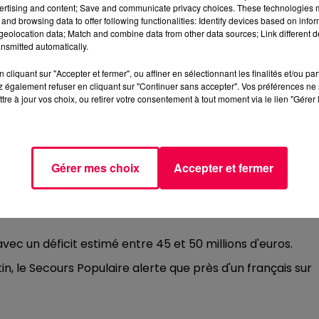
ertising and content; Save and communicate privacy choices. These technologies
and browsing data to offer following functionalities: Identify devices based on infor
eolocation data; Match and combine data from other data sources; Link different de
nsmitted automatically.
cliquant sur "Accepter et fermer", ou affiner en sélectionnant les finalités et/ou pa
aires sont nombreux et augmentent chaque année, selon 
 également refuser en cliquant sur "Continuer sans accepter". Vos préférences ne 
tre à jour vos choix, ou retirer votre consentement à tout moment via le lien "Gérer 
Gérer mes choix
Accepter et fermer
du Cœur 52
tre, on arrive à la limite de nos capacités.
avec un déficit estimé entre 45 et 50 millions d'euros.
 le Secours Populaire alerte que près d'un français sur