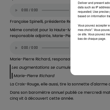
Deliver and present adv
data such as IP address 
requested; Use precise g
based on information tra
Françoise Spinelli, présidente Restos du Cœur 88
Vous pouvez accepter en 
Même constat pour la Haute-Marne où les bénéfici
mes choix". Vous pouvez
ce site. Vous pouvez met
responsable adjointe, Marie-Pierre Richard :
bas de chaque page.
Marie-Pierre Richard, responsable adjointe Restos 
Les augmentations se cumulent d'une saison à l'au
Marie-Pierre Richard
La Croix-Rouge, elle aussi, tire la sonnette d'alarme 
Dans son baromètre annuel publié ce mercredi matin,
cinq vit à découvert cette année.