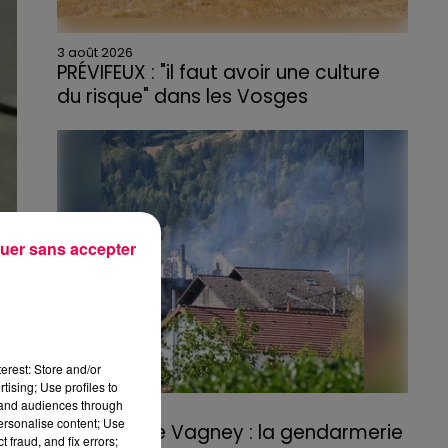
3 août 2026
PRÉVIFEUX : "il faut avoir une culture
du risque" dans les Vosges
uer sans accepter
erest: Store and/or
tising; Use profiles to
tand audiences through
3 août 2026
personalise content; Use
Incendie de Vagney : la gendarmerie
 fraud, and fix errors;