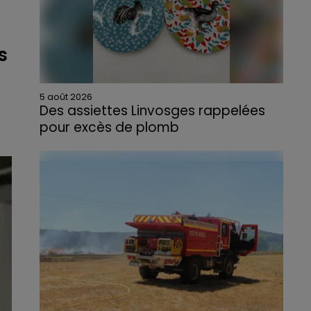
s
5 août 2026
Des assiettes Linvosges rappelées
pour excès de plomb
Du plomb a été détecté dans deux assiettes
en céramique vendues entre 2020 et 2022
par Linvosges.