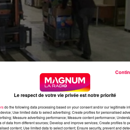
Contin
trois ans »
, le ton est donné par le président national des
Le respect de votre vie privée est notre priorité
ns d'euros due à l'inflation et la hausse des demandes
ers
do the following data processing based on your consent and/or our legitimate int
device; Use limited data to select advertising; Create profiles for personalised adver
vertising; Measure advertising performance; Measure content performance; Unders
n la présidente de l'antenne départementale, Françoise
ns of data from different sources; Develop and improve services; Create profiles to 
alised content; Use limited data to select content; Ensure security, prevent and detect