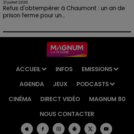
31 juillet 2026
Refus d'obtempérer à Chaumont : un an de
prison ferme pour un...
Le tribunal a également prononcé l'annulation de son
permis et la confiscation de son véhicule.
ACCUEIL
INFOS
EMISSIONS
AGENDA
JEUX
PODCASTS
CINÉMA
DIRECT VIDÉO
MAGNUM 80
NOUS CONTACTER