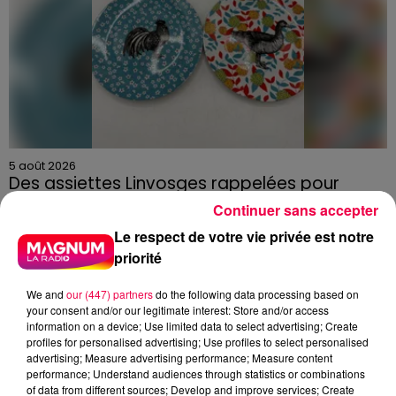
5 août 2026
Des assiettes Linvosges rappelées pour
excès de plomb
Continuer sans accepter
Du plomb a été détecté dans deux assiettes en
Le respect de votre vie privée est notre
céramique vendues entre 2020 et 2022 par Linvosges.
priorité
We and
our (447) partners
do the following data processing based on
your consent and/or our legitimate interest: Store and/or access
information on a device; Use limited data to select advertising; Create
profiles for personalised advertising; Use profiles to select personalised
advertising; Measure advertising performance; Measure content
performance; Understand audiences through statistics or combinations
of data from different sources; Develop and improve services; Create