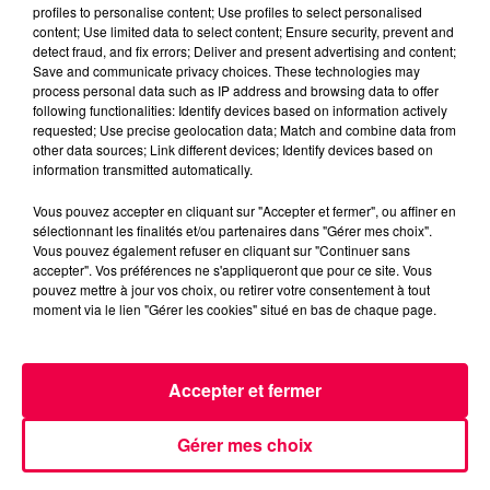
profiles to personalise content; Use profiles to select personalised
content; Use limited data to select content; Ensure security, prevent and
detect fraud, and fix errors; Deliver and present advertising and content;
Save and communicate privacy choices. These technologies may
process personal data such as IP address and browsing data to offer
following functionalities: Identify devices based on information actively
requested; Use precise geolocation data; Match and combine data from
other data sources; Link different devices; Identify devices based on
3 août 2026
information transmitted automatically.
PRÉVIFEUX : "il faut avoir une culture du risque"
dans les Vosges
Vous pouvez accepter en cliquant sur "Accepter et fermer", ou affiner en
sélectionnant les finalités et/ou partenaires dans "Gérer mes choix".
Vous pouvez également refuser en cliquant sur "Continuer sans
accepter". Vos préférences ne s'appliqueront que pour ce site. Vous
pouvez mettre à jour vos choix, ou retirer votre consentement à tout
moment via le lien "Gérer les cookies" situé en bas de chaque page.
Accepter et fermer
Gérer mes choix