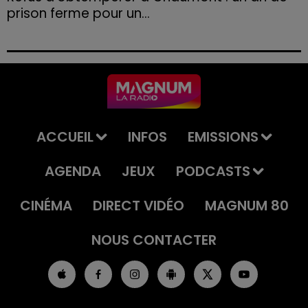
prison ferme pour un...
Le tribunal a également prononcé l'annulation de son
permis et la confiscation de son véhicule.
ACCUEIL
INFOS
EMISSIONS
AGENDA
JEUX
PODCASTS
CINÉMA
DIRECT VIDÉO
MAGNUM 80
NOUS CONTACTER