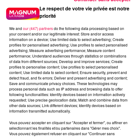
Le respect de votre vie privée est notre
priorité
We and
our (447) partners
do the following data processing based on
your consent and/or our legitimate interest: Store and/or access
information on a device; Use limited data to select advertising; Create
profiles for personalised advertising; Use profiles to select personalised
5 août 2026
advertising; Measure advertising performance; Measure content
Des assiettes Linvosges rappelées pour
performance; Understand audiences through statistics or combinations
excès de plomb
of data from different sources; Develop and improve services; Create
profiles to personalise content; Use profiles to select personalised
Du plomb a été détecté dans deux assiettes en
content; Use limited data to select content; Ensure security, prevent and
céramique vendues entre 2020 et 2022 par Linvosges.
detect fraud, and fix errors; Deliver and present advertising and content;
Save and communicate privacy choices. These technologies may
process personal data such as IP address and browsing data to offer
following functionalities: Identify devices based on information actively
requested; Use precise geolocation data; Match and combine data from
other data sources; Link different devices; Identify devices based on
information transmitted automatically.
Vous pouvez accepter en cliquant sur "Accepter et fermer", ou affiner en
sélectionnant les finalités et/ou partenaires dans "Gérer mes choix".
Vous pouvez également refuser en cliquant sur "Continuer sans