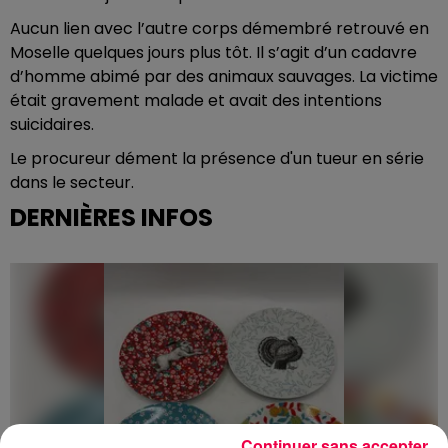
Aucun lien avec l’autre corps démembré retrouvé en
Moselle quelques jours plus tôt. Il s’agit d’un cadavre
d’homme abimé par des animaux sauvages. La victime
était gravement malade et avait des intentions
suicidaires.
Le procureur dément la présence d'un tueur en série
dans le secteur.
DERNIÈRES INFOS
Continuer sans accepter