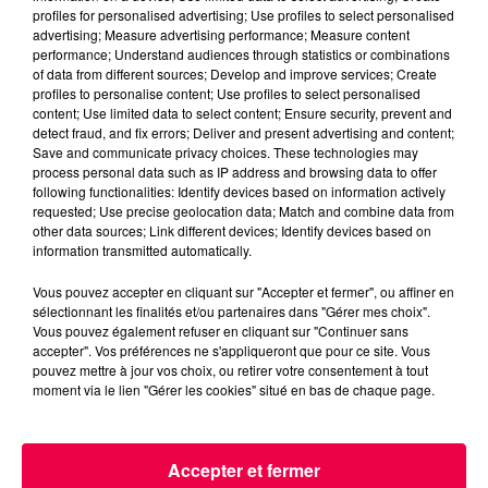
profiles for personalised advertising; Use profiles to select personalised
advertising; Measure advertising performance; Measure content
performance; Understand audiences through statistics or combinations
of data from different sources; Develop and improve services; Create
profiles to personalise content; Use profiles to select personalised
content; Use limited data to select content; Ensure security, prevent and
detect fraud, and fix errors; Deliver and present advertising and content;
Save and communicate privacy choices. These technologies may
process personal data such as IP address and browsing data to offer
following functionalities: Identify devices based on information actively
requested; Use precise geolocation data; Match and combine data from
other data sources; Link different devices; Identify devices based on
information transmitted automatically.
Vous pouvez accepter en cliquant sur "Accepter et fermer", ou affiner en
sélectionnant les finalités et/ou partenaires dans "Gérer mes choix".
3 août 2026
Vous pouvez également refuser en cliquant sur "Continuer sans
PRÉVIFEUX : "il faut avoir une culture du risque"
accepter". Vos préférences ne s'appliqueront que pour ce site. Vous
dans les Vosges
pouvez mettre à jour vos choix, ou retirer votre consentement à tout
moment via le lien "Gérer les cookies" situé en bas de chaque page.
Accepter et fermer