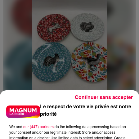
Continuer sans accepter
5 août 2026
Le respect de votre vie privée est notre
Des assiettes Linvosges rappelées pour
priorité
excès de plomb
Du plomb a été détecté dans deux assiettes en
We and
our (447) partners
do the following data processing based on
your consent and/or our legitimate interest: Store and/or access
céramique vendues entre 2020 et 2022 par Linvosges.
information on a device; Use limited data to select advertising; Create