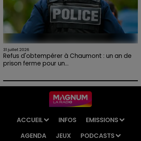
31 juillet 2026
Refus d'obtempérer à Chaumont : un an de
prison ferme pour un...
Le tribunal a également prononcé l'annulation de son
permis et la confiscation de son véhicule.
ACCUEIL
INFOS
EMISSIONS
AGENDA
JEUX
PODCASTS