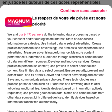
en justice les auteurs de ces actes répréhensibles.
Continuer sans accepter
En cette période de regain de stabilité, il est
important que la société dans son ensemble se
Le respect de votre vie privée est notre
mobilise pour promouvoir le dialogue et la résolution
priorité
pacifique des conflits. La confiance entre les citoyens,
We and
our (447) partners
do the following data processing based on
les commerçants et les forces de l'ordre constitue un
your consent and/or our legitimate interest: Store and/or access
socle essentiel pour préserver la paix et permettre à
information on a device; Use limited data to select advertising; Create
chacun de vivre en sécurité dans nos villes.
profiles for personalised advertising; Use profiles to select personalised
advertising; Measure advertising performance; Measure content
L'accalmie progressive des violences urbaines offre
performance; Understand audiences through statistics or combinations
une lueur d'espoir quant à la possibilité de retrouver
of data from different sources; Develop and improve services; Create
profiles to personalise content; Use profiles to select personalised
une harmonie sociale.
content; Use limited data to select content; Ensure security, prevent and
DERNIÈRES INFOS
detect fraud, and fix errors; Deliver and present advertising and content;
Save and communicate privacy choices. These technologies may
process personal data such as IP address and browsing data to offer
following functionalities: Identify devices based on information actively
requested; Use precise geolocation data; Match and combine data from
other data sources; Link different devices; Identify devices based on
information transmitted automatically.
Vous pouvez accepter en cliquant sur "Accepter et fermer", ou affiner en