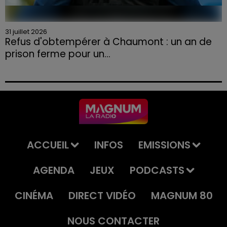
31 juillet 2026
Refus d'obtempérer à Chaumont : un an de
prison ferme pour un...
Le tribunal a également prononcé l'annulation de son
permis et la confiscation de son véhicule.
ACCUEIL
INFOS
EMISSIONS
AGENDA
JEUX
PODCASTS
CINÉMA
DIRECT VIDÉO
MAGNUM 80
NOUS CONTACTER