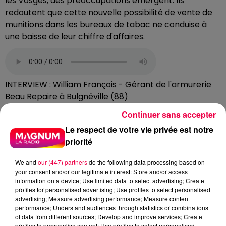
les Vosges, des préoccupations émergent. Ils
redoutent que cette nouvelle possibilité de vente de
munitions dans les bureaux de tabac ne conduise à
une baisse de leur chiffre d'affaires.
INTERVIEW : William François - Gérant de l'armurerie
Beau Repaire à Bulgnéville (88)
DERNIÈRES INFOS
Continuer sans accepter
Le respect de votre vie privée est notre
priorité
We and
our (447) partners
do the following data processing based on
your consent and/or our legitimate interest: Store and/or access
information on a device; Use limited data to select advertising; Create
profiles for personalised advertising; Use profiles to select personalised
advertising; Measure advertising performance; Measure content
performance; Understand audiences through statistics or combinations
of data from different sources; Develop and improve services; Create
profiles to personalise content; Use profiles to select personalised