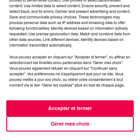
content; Use limited data to select content; Ensure security, prevent and
detect fraud, and fix errors; Deliver and present advertising and content;
Save and communicate privacy choices. These technologies may
process personal data such as IP address and browsing data to offer
following functionalities: Identify devices based on information actively
requested; Use precise geolocation data; Match and combine data from
other data sources; Link different devices; Identify devices based on
information transmitted automatically.
5 août 2026
Des assiettes Linvosges rappelées pour
Vous pouvez accepter en cliquant sur "Accepter et fermer", ou affiner en
sélectionnant les finalités et/ou partenaires dans "Gérer mes choix".
excès de plomb
Vous pouvez également refuser en cliquant sur "Continuer sans
Du plomb a été détecté dans deux assiettes en
accepter". Vos préférences ne s'appliqueront que pour ce site. Vous
pouvez mettre à jour vos choix, ou retirer votre consentement à tout
céramique vendues entre 2020 et 2022 par Linvosges.
moment via le lien "Gérer les cookies" situé en bas de chaque page.
Accepter et fermer
Gérer mes choix