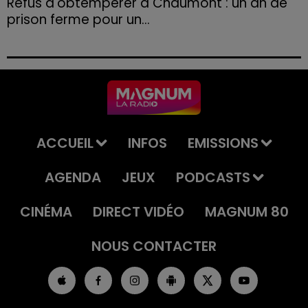
Refus d'obtempérer à Chaumont : un an de
prison ferme pour un...
Le tribunal a également prononcé l'annulation de son
permis et la confiscation de son véhicule.
ACCUEIL
INFOS
EMISSIONS
AGENDA
JEUX
PODCASTS
CINÉMA
DIRECT VIDÉO
MAGNUM 80
NOUS CONTACTER