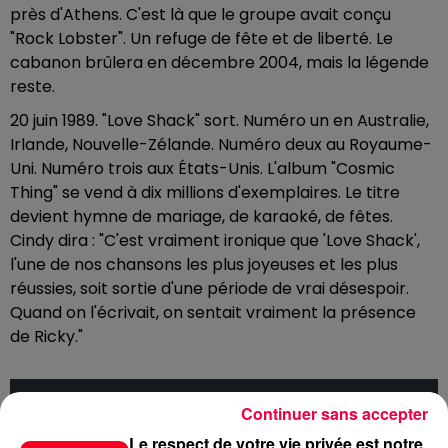
près d'Athens. C'est là que le groupe avait conçu
"Rock Lobster". Un refuge de fête et de liberté. Le
cabanon brûlera en décembre 2004, mais la légende
reste.
20 juin 1989. "Love Shack" sort. Numéro un en Australie,
Irlande, Nouvelle-Zélande. Numéro deux au Royaume-
Uni. Numéro trois aux États-Unis. L'album "Cosmic
Thing" se vend à dix millions d'exemplaires. Le titre
devient hymne de mariage, de karaoké, de fêtes.
Cindy dira : "C'est vraiment ironique que 'Love Shack',
l'une de nos chansons les plus joyeuses et les plus
réussies, soit sortie d'une période de vrai désespoir.
Quand on l'écrivait, on sentait vraiment la présence
de Ricky."
Cet élément est masqué compte-tenu du refus
Continuer sans accepter
du dépôt de cookies que vous avez exprimé. Si
Le respect de votre vie privée est notre