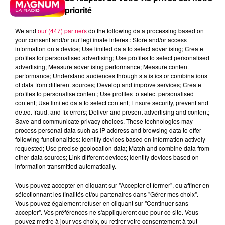
vous souhaitez l'afficher, merci de nous donner
priorité
votre accord en cliquant sur le bouton ci-
dessous.
We and
our (447) partners
do the following data processing based on
your consent and/or our legitimate interest: Store and/or access
information on a device; Use limited data to select advertising; Create
Afficher l'élément
profiles for personalised advertising; Use profiles to select personalised
advertising; Measure advertising performance; Measure content
DERNIÈRES INFOS
performance; Understand audiences through statistics or combinations
of data from different sources; Develop and improve services; Create
profiles to personalise content; Use profiles to select personalised
content; Use limited data to select content; Ensure security, prevent and
detect fraud, and fix errors; Deliver and present advertising and content;
Save and communicate privacy choices. These technologies may
process personal data such as IP address and browsing data to offer
following functionalities: Identify devices based on information actively
requested; Use precise geolocation data; Match and combine data from
other data sources; Link different devices; Identify devices based on
information transmitted automatically.
Vous pouvez accepter en cliquant sur "Accepter et fermer", ou affiner en
sélectionnant les finalités et/ou partenaires dans "Gérer mes choix".
Vous pouvez également refuser en cliquant sur "Continuer sans
accepter". Vos préférences ne s'appliqueront que pour ce site. Vous
pouvez mettre à jour vos choix, ou retirer votre consentement à tout