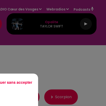
DIO Cœur des Vosges
Webradios
Podcasts
Opalite
TAYLOR SWIFT
uer sans accepter
Balance
Scorpion