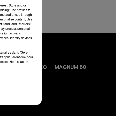
erest: Store and/or
tising; Use profiles to
tand audiences through
personalise content; Use
 fraud, and fix errors;
 may process personal
mation actively
vices; Identify devices
rtenaires dans "Gérer
s'appliqueront que pour
les cookies" situé en
MA
DIRECT VIDÉO
MAGNUM 80