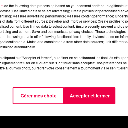
ers
do the following data processing based on your consent and/or our legitimate int
device; Use limited data to select advertising; Create profiles for personalised adver
Verseau
Poissons
vertising; Measure advertising performance; Measure content performance; Unders
ns of data from different sources; Develop and improve services; Create profiles to 
alised content; Use limited data to select content; Ensure security, prevent and detect
ertising and content; Save and communicate privacy choices. These technologies
and browsing data to offer following functionalities: Identify devices based on infor
eolocation data; Match and combine data from other data sources; Link different de
nsmitted automatically.
cliquant sur "Accepter et fermer", ou affiner en sélectionnant les finalités et/ou pa
 également refuser en cliquant sur "Continuer sans accepter". Vos préférences ne 
tre à jour vos choix, ou retirer votre consentement à tout moment via le lien "Gérer 
AGENDA
JEUX
PODCASTS
CINÉ
NOUS CONTACTER
Gérer mes choix
Accepter et fermer