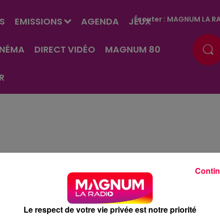
Écouter :
MAGNUM LA RA
S
EMISSIONS
AGENDA
JEUX
INÉMA
DIRECT VIDÉO
MAGNUM 80
R
ous réserve !
Contin
ux
Cancer
Lion
Vierge
Le respect de votre vie privée est notre priorité