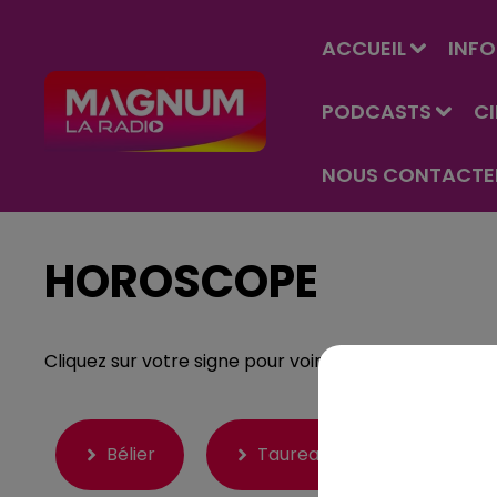
ACCUEIL
INFO
PODCASTS
C
NOUS CONTACTE
HOROSCOPE
Cliquez sur votre signe pour voir ce que la journée v
Bélier
Taureau
Gémea