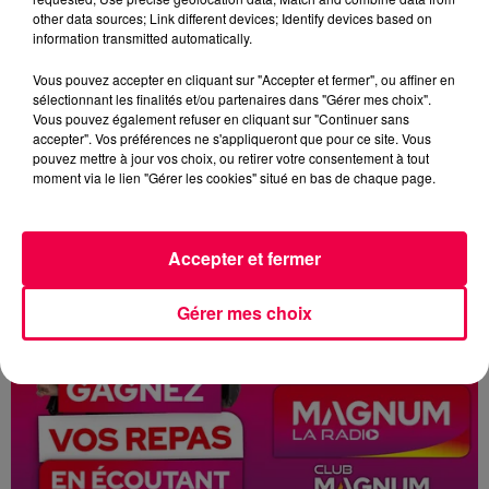
other data sources; Link different devices; Identify devices based on
LE KDO RAPIDO 08/06/2026
information transmitted automatically.
MARTINE DE THIEFOSSE REMPORTE SON REPAS AUX
MOULINS BLEUS A EPINAL
Vous pouvez accepter en cliquant sur "Accepter et fermer", ou affiner en
sélectionnant les finalités et/ou partenaires dans "Gérer mes choix".
Vous pouvez également refuser en cliquant sur "Continuer sans
accepter". Vos préférences ne s'appliqueront que pour ce site. Vous
pouvez mettre à jour vos choix, ou retirer votre consentement à tout
moment via le lien "Gérer les cookies" situé en bas de chaque page.
Accepter et fermer
Gérer mes choix