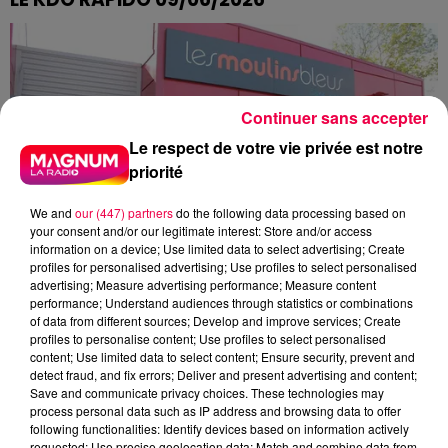
VÉRONIQUE D'EPINAL REMPORTE SES PARTIES DE
BOWLING CHEZ SPORT BOWLING A EPINAL
Continuer sans accepter
Le respect de votre vie privée est notre
priorité
We and
our (447) partners
do the following data processing based on
your consent and/or our legitimate interest: Store and/or access
information on a device; Use limited data to select advertising; Create
profiles for personalised advertising; Use profiles to select personalised
advertising; Measure advertising performance; Measure content
performance; Understand audiences through statistics or combinations
of data from different sources; Develop and improve services; Create
profiles to personalise content; Use profiles to select personalised
content; Use limited data to select content; Ensure security, prevent and
detect fraud, and fix errors; Deliver and present advertising and content;
Save and communicate privacy choices. These technologies may
process personal data such as IP address and browsing data to offer
following functionalities: Identify devices based on information actively
requested; Use precise geolocation data; Match and combine data from