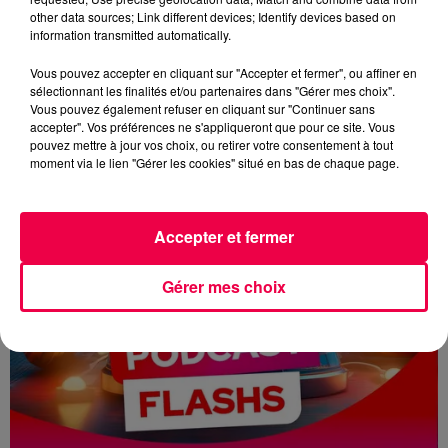
other data sources; Link different devices; Identify devices based on
VENDREDI MATIN - 17 JUILLET
information transmitted automatically.
Le flash de 12h
Vous pouvez accepter en cliquant sur "Accepter et fermer", ou affiner en
sélectionnant les finalités et/ou partenaires dans "Gérer mes choix".
Vous pouvez également refuser en cliquant sur "Continuer sans
accepter". Vos préférences ne s'appliqueront que pour ce site. Vous
pouvez mettre à jour vos choix, ou retirer votre consentement à tout
moment via le lien "Gérer les cookies" situé en bas de chaque page.
Accepter et fermer
Gérer mes choix