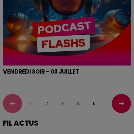
VENDREDI SOIR - 03 JUILLET
Le flash de 19h
1
2
3
4
5
FIL ACTUS