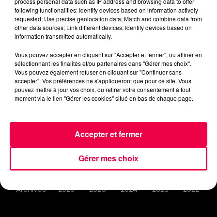
process personal data such as IP address and browsing data to offer
following functionalities: Identify devices based on information actively
requested; Use precise geolocation data; Match and combine data from
other data sources; Link different devices; Identify devices based on
ACCUEIL
INFOS
EMISSIONS
information transmitted automatically.
Vous pouvez accepter en cliquant sur "Accepter et fermer", ou affiner en
AGENDA
JEUX
PODCASTS
sélectionnant les finalités et/ou partenaires dans "Gérer mes choix".
Vous pouvez également refuser en cliquant sur "Continuer sans
CINÉMA
DIRECT VIDÉO
MAGNUM 80
accepter". Vos préférences ne s'appliqueront que pour ce site. Vous
pouvez mettre à jour vos choix, ou retirer votre consentement à tout
moment via le lien "Gérer les cookies" situé en bas de chaque page.
NOUS CONTACTER
Accepter et fermer
Gérer mes choix
Mentions Légales
Politique de Confidentialité
Archives
2026
2025
2024
2023
2022