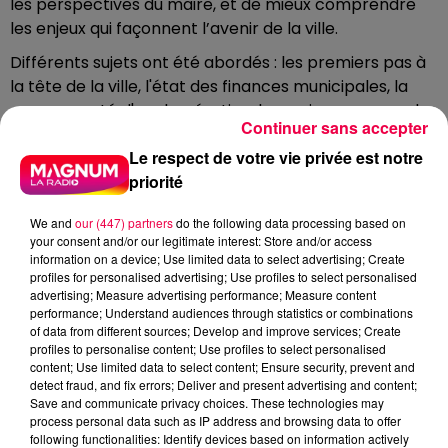
les perspectives du maire, et de mieux comprendre
les enjeux qui façonnent l’avenir de la ville.
Différents sujets ont été abordés : les premiers pas à
la tête de la ville, l'état des finances municipales, la
communauté d'agglomération, la remise en cause des
Continuer sans accepter
investissements, le refus d'augmenter les impôts
Le respect de votre vie privée est notre
locaux, le budget participatif, la réorganisation de
priorité
l'administration municipale, l’aménagement du temps
de l'enfant (ATE), le carrefour hollandais, la baisse de
We and
our (447) partners
do the following data processing based on
subvention aux associations, les réductions des
your consent and/or our legitimate interest: Store and/or access
indemnités des élus et la fin de concession du
information on a device; Use limited data to select advertising; Create
stationnement avec Qpark.
profiles for personalised advertising; Use profiles to select personalised
advertising; Measure advertising performance; Measure content
UN SUJET PRINCIPAL : LES FINANCES
performance; Understand audiences through statistics or combinations
of data from different sources; Develop and improve services; Create
DE LA VILLE
profiles to personalise content; Use profiles to select personalised
content; Use limited data to select content; Ensure security, prevent and
Un sujet principal est revenu tout au long de cette
detect fraud, and fix errors; Deliver and present advertising and content;
interview : les finances de la ville et le "budget
Save and communicate privacy choices. These technologies may
process personal data such as IP address and browsing data to offer
imparfait", selon le maire, qui a dû être composé par la
following functionalities: Identify devices based on information actively