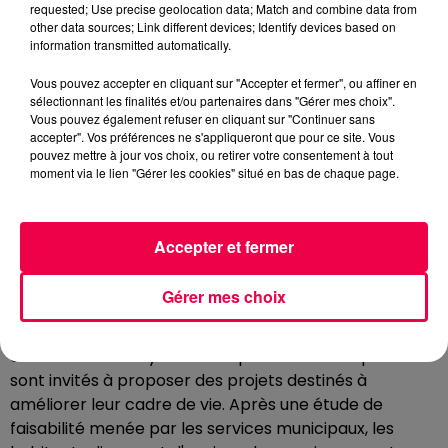
nouvelle municipalité en deux semaines.
requested; Use precise geolocation data; Match and combine data from
other data sources; Link different devices; Identify devices based on
Une "armée mexicaine", près de 700 000 euros de
information transmitted automatically.
factures de fluides non budgétées, des millions d'euros
Vous pouvez accepter en cliquant sur "Accepter et fermer", ou affiner en
que la Communauté d'agglomération d'Épinal devait à
sélectionnant les finalités et/ou partenaires dans "Gérer mes choix".
la ville... Plusieurs sujets polémiques ont été abordés
Vous pouvez également refuser en cliquant sur "Continuer sans
mais pas que.
accepter". Vos préférences ne s'appliqueront que pour ce site. Vous
pouvez mettre à jour vos choix, ou retirer votre consentement à tout
LE BUDGET PARTICIPATIF ET LES ATE
moment via le lien "Gérer les cookies" situé en bas de chaque page.
VONT-ILS ÊTRE MAINTENUS ?
Le budget participatif ne devrait pas être reconduit
Accepter et fermer
dans sa forme pensée par l'ancienne municipalité.
Des nouveaux outils de concertation devraient voir le
Gérer mes choix
jour. Les élus travaillent sur ce sujet. Pour rappel, le
budget participatif constitue un véritable outil de
concertation citoyenne.Les Spinaliennes et Spinaliens
sont invités à proposer des projets destinés à
améliorer leur cadre de vie. Après une étude de
faisabilité menée par les services municipaux, les