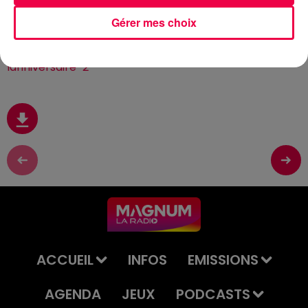
Gérer mes choix
Inscrivez vos proches ici :
https://www.magnumlaradio.com/jeu-de-
lanniversaire-2
ACCUEIL
INFOS
EMISSIONS
AGENDA
JEUX
PODCASTS