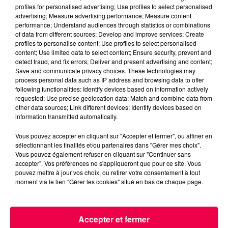
Jeu de l'anniversaire
Club Magnum
profiles for personalised advertising; Use profiles to select personalised
advertising; Measure advertising performance; Measure content
Magnum la Radio
Magnum
performance; Understand audiences through statistics or combinations
of data from different sources; Develop and improve services; Create
Radio
Vosges
profiles to personalise content; Use profiles to select personalised
Meurthe et Moselle
Haute Marne
content; Use limited data to select content; Ensure security, prevent and
detect fraud, and fix errors; Deliver and present advertising and content;
Alsace
Grand Est
Save and communicate privacy choices. These technologies may
process personal data such as IP address and browsing data to offer
following functionalities: Identify devices based on information actively
Fred
requested; Use precise geolocation data; Match and combine data from
other data sources; Link different devices; Identify devices based on
Retrouvez le Jeu de l'Anniversaire chaque matin
information transmitted automatically.
à 09h35 dans Club Magnum
Vous pouvez accepter en cliquant sur "Accepter et fermer", ou affiner en
sélectionnant les finalités et/ou partenaires dans "Gérer mes choix".
0:00
2 min 31 sec
Vous pouvez également refuser en cliquant sur "Continuer sans
accepter". Vos préférences ne s'appliqueront que pour ce site. Vous
pouvez mettre à jour vos choix, ou retirer votre consentement à tout
moment via le lien "Gérer les cookies" situé en bas de chaque page.
15 janvier 2026 - 2 min 31 sec
(CLUB MAGNUM) LE JEU DE L'ANNIVERSAIRE
Accepter et fermer
DU JEUDI 15 JANVIER