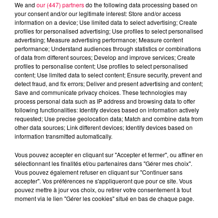
We and
our (447) partners
do the following data processing based on
your consent and/or our legitimate interest: Store and/or access
information on a device; Use limited data to select advertising; Create
profiles for personalised advertising; Use profiles to select personalised
advertising; Measure advertising performance; Measure content
performance; Understand audiences through statistics or combinations
Jeu de l'anniversaire
Anniversaire
of data from different sources; Develop and improve services; Create
profiles to personalise content; Use profiles to select personalised
Club Magnum
Magnum la Radio
content; Use limited data to select content; Ensure security, prevent and
Magnum
Radio
Vosges
detect fraud, and fix errors; Deliver and present advertising and content;
Save and communicate privacy choices. These technologies may
Meurthe et Moselle
Haute Marne
process personal data such as IP address and browsing data to offer
following functionalities: Identify devices based on information actively
Alsace
Meuse
Grand Est
requested; Use precise geolocation data; Match and combine data from
other data sources; Link different devices; Identify devices based on
information transmitted automatically.
Fred
Retrouvez le Jeu de l'Anniversaire chaque matin
Vous pouvez accepter en cliquant sur "Accepter et fermer", ou affiner en
sélectionnant les finalités et/ou partenaires dans "Gérer mes choix".
à 09h35 dans Club Magnum
Vous pouvez également refuser en cliquant sur "Continuer sans
accepter". Vos préférences ne s'appliqueront que pour ce site. Vous
pouvez mettre à jour vos choix, ou retirer votre consentement à tout
0:00
1 min 39 sec
moment via le lien "Gérer les cookies" situé en bas de chaque page.