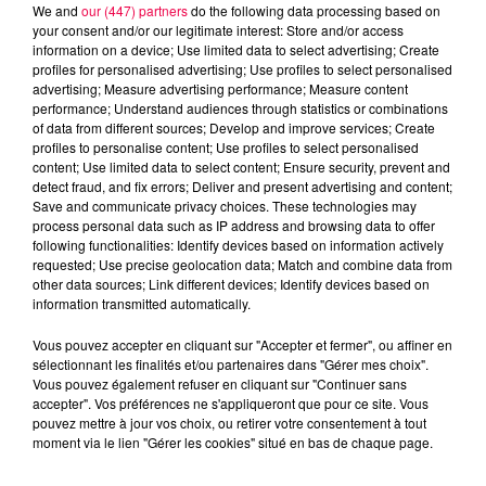
We and
our (447) partners
do the following data processing based on
your consent and/or our legitimate interest: Store and/or access
information on a device; Use limited data to select advertising; Create
profiles for personalised advertising; Use profiles to select personalised
advertising; Measure advertising performance; Measure content
performance; Understand audiences through statistics or combinations
Jeu de l'anniversaire
Anniversaire
of data from different sources; Develop and improve services; Create
profiles to personalise content; Use profiles to select personalised
Club Magnum
Magnum la Radio
content; Use limited data to select content; Ensure security, prevent and
Magnum
Radio
Vosges
detect fraud, and fix errors; Deliver and present advertising and content;
Save and communicate privacy choices. These technologies may
Meurthe et Moselle
Haute Marne
process personal data such as IP address and browsing data to offer
following functionalities: Identify devices based on information actively
Alsace
Meuse
Grand Est
requested; Use precise geolocation data; Match and combine data from
other data sources; Link different devices; Identify devices based on
information transmitted automatically.
Fred
Retrouvez le Jeu de l'Anniversaire chaque matin
Vous pouvez accepter en cliquant sur "Accepter et fermer", ou affiner en
sélectionnant les finalités et/ou partenaires dans "Gérer mes choix".
à 09h35 dans Club Magnum
Vous pouvez également refuser en cliquant sur "Continuer sans
accepter". Vos préférences ne s'appliqueront que pour ce site. Vous
pouvez mettre à jour vos choix, ou retirer votre consentement à tout
0:00
2 min 50 sec
moment via le lien "Gérer les cookies" situé en bas de chaque page.