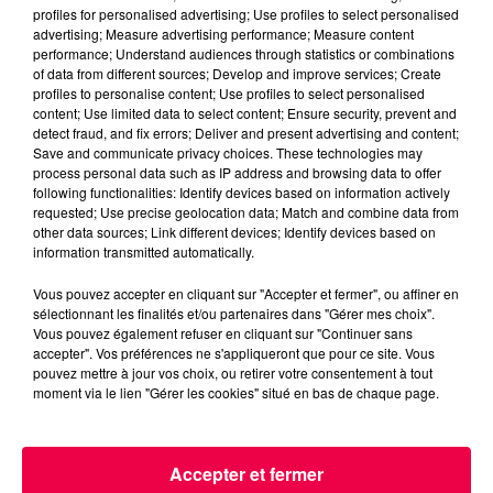
Jeu de l'anniversaire
Club Magnum
profiles for personalised advertising; Use profiles to select personalised
advertising; Measure advertising performance; Measure content
Magnum la Radio
Magnum
performance; Understand audiences through statistics or combinations
of data from different sources; Develop and improve services; Create
Radio
Vosges
profiles to personalise content; Use profiles to select personalised
Meurthe et Moselle
Haute Marne
content; Use limited data to select content; Ensure security, prevent and
detect fraud, and fix errors; Deliver and present advertising and content;
Alsace
Meuse
Grand Est
Save and communicate privacy choices. These technologies may
process personal data such as IP address and browsing data to offer
following functionalities: Identify devices based on information actively
Fred
requested; Use precise geolocation data; Match and combine data from
other data sources; Link different devices; Identify devices based on
Retrouvez le Jeu de l'Anniversaire chaque matin
information transmitted automatically.
à 09h35 dans Club Magnum
Vous pouvez accepter en cliquant sur "Accepter et fermer", ou affiner en
sélectionnant les finalités et/ou partenaires dans "Gérer mes choix".
0:00
3 min 19 sec
Vous pouvez également refuser en cliquant sur "Continuer sans
accepter". Vos préférences ne s'appliqueront que pour ce site. Vous
pouvez mettre à jour vos choix, ou retirer votre consentement à tout
moment via le lien "Gérer les cookies" situé en bas de chaque page.
13 janvier 2026 - 3 min 19 sec
(CLUB MAGNUM) LE JEU DE L'ANNIVERSAIRE
Accepter et fermer
DU MARDI 13 JANVIER