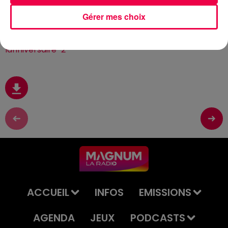
Gérer mes choix
Inscrivez vos proches ici :
https://www.magnumlaradio.com/jeu-de-
lanniversaire-2
ACCUEIL
INFOS
EMISSIONS
AGENDA
JEUX
PODCASTS