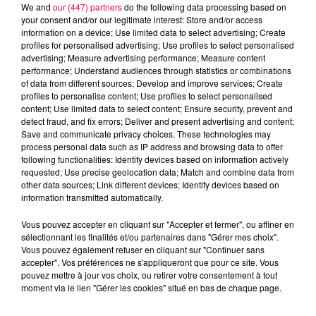
We and
our (447) partners
do the following data processing based on
your consent and/or our legitimate interest: Store and/or access
information on a device; Use limited data to select advertising; Create
profiles for personalised advertising; Use profiles to select personalised
advertising; Measure advertising performance; Measure content
performance; Understand audiences through statistics or combinations
Jeu de l'anniversaire
Anniversaire
of data from different sources; Develop and improve services; Create
profiles to personalise content; Use profiles to select personalised
Club Magnum
Magnum la Radio
content; Use limited data to select content; Ensure security, prevent and
Magnum
Radio
Vosges
detect fraud, and fix errors; Deliver and present advertising and content;
Save and communicate privacy choices. These technologies may
Meurthe et Moselle
Haute Marne
process personal data such as IP address and browsing data to offer
following functionalities: Identify devices based on information actively
Alsace
Meuse
Grand Est
requested; Use precise geolocation data; Match and combine data from
other data sources; Link different devices; Identify devices based on
information transmitted automatically.
Fred
Retrouvez le Jeu de l'Anniversaire chaque matin
Vous pouvez accepter en cliquant sur "Accepter et fermer", ou affiner en
sélectionnant les finalités et/ou partenaires dans "Gérer mes choix".
à 09h35 dans Club Magnum
Vous pouvez également refuser en cliquant sur "Continuer sans
accepter". Vos préférences ne s'appliqueront que pour ce site. Vous
pouvez mettre à jour vos choix, ou retirer votre consentement à tout
0:00
2 min 2 sec
moment via le lien "Gérer les cookies" situé en bas de chaque page.