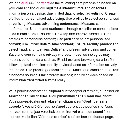
We and
our (447) partners
do the following data processing based on
your consent and/or our legitimate interest: Store and/or access
information on a device; Use limited data to select advertising; Create
profiles for personalised advertising; Use profiles to select personalised
advertising; Measure advertising performance; Measure content
performance; Understand audiences through statistics or combinations
Jeu de l'anniversaire
Anniversaire
of data from different sources; Develop and improve services; Create
profiles to personalise content; Use profiles to select personalised
Club Magnum
Magnum la Radio
content; Use limited data to select content; Ensure security, prevent and
Magnum
Radio
Vosges
detect fraud, and fix errors; Deliver and present advertising and content;
Save and communicate privacy choices. These technologies may
Meurthe et Moselle
Haute Marne
process personal data such as IP address and browsing data to offer
following functionalities: Identify devices based on information actively
Alsace
Meuse
Grand Est
requested; Use precise geolocation data; Match and combine data from
other data sources; Link different devices; Identify devices based on
information transmitted automatically.
Fred
Retrouvez le Jeu de l'Anniversaire chaque matin
Vous pouvez accepter en cliquant sur "Accepter et fermer", ou affiner en
sélectionnant les finalités et/ou partenaires dans "Gérer mes choix".
à 09h35 dans Club Magnum
Vous pouvez également refuser en cliquant sur "Continuer sans
accepter". Vos préférences ne s'appliqueront que pour ce site. Vous
pouvez mettre à jour vos choix, ou retirer votre consentement à tout
0:00
1 min 39 sec
moment via le lien "Gérer les cookies" situé en bas de chaque page.