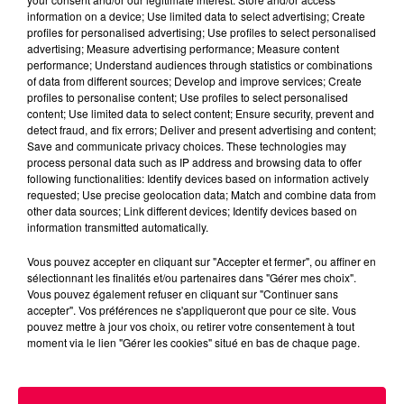
information on a device; Use limited data to select advertising; Create
profiles for personalised advertising; Use profiles to select personalised
Jeu de l'anniversaire
advertising; Measure advertising performance; Measure content
performance; Understand audiences through statistics or combinations
Magnum la Radio
Magnum
of data from different sources; Develop and improve services; Create
Radio
Vosges
profiles to personalise content; Use profiles to select personalised
content; Use limited data to select content; Ensure security, prevent and
Meurthe et Moselle
Haute Marne
detect fraud, and fix errors; Deliver and present advertising and content;
Save and communicate privacy choices. These technologies may
Alsace
Meuse
Club Magnum
process personal data such as IP address and browsing data to offer
following functionalities: Identify devices based on information actively
Cadeau
requested; Use precise geolocation data; Match and combine data from
other data sources; Link different devices; Identify devices based on
Fred
information transmitted automatically.
(CLUB MAGNUM) LE JEU DE L’ANNIVERSAIRE DU
Vous pouvez accepter en cliquant sur "Accepter et fermer", ou affiner en
sélectionnant les finalités et/ou partenaires dans "Gérer mes choix".
MERCREDI 10 DÉCEMBRE
Vous pouvez également refuser en cliquant sur "Continuer sans
accepter". Vos préférences ne s'appliqueront que pour ce site. Vous
pouvez mettre à jour vos choix, ou retirer votre consentement à tout
0:00
2 min 45 sec
moment via le lien "Gérer les cookies" situé en bas de chaque page.