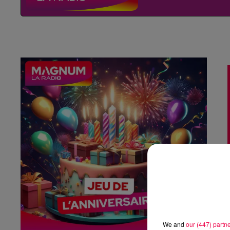
We and
our (447) partn