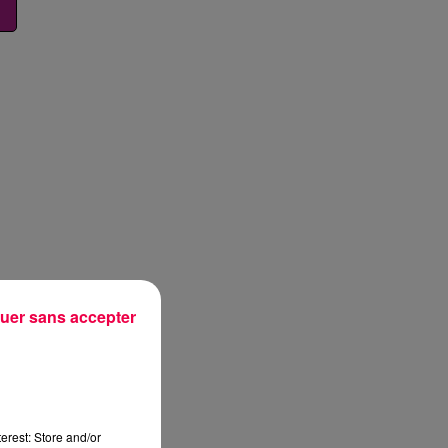
uer sans accepter
erest: Store and/or