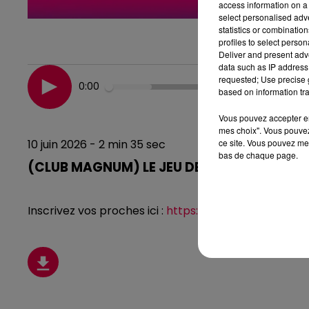
access information on a 
select personalised ad
statistics or combinatio
profiles to select person
Deliver and present adv
data such as IP address 
requested; Use precise g
0:00
based on information tra
Vous pouvez accepter en 
mes choix". Vous pouvez
ce site. Vous pouvez met
10 juin 2026 - 2 min 35 sec
bas de chaque page.
(CLUB MAGNUM) LE JEU DE L'ANNIVERSAIRE 
Inscrivez vos proches ici :
https://www.magnumlarad