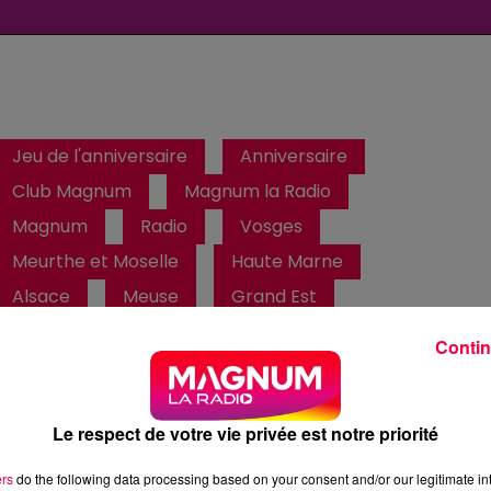
Jeu de l'anniversaire
Anniversaire
Club Magnum
Magnum la Radio
Magnum
Radio
Vosges
Meurthe et Moselle
Haute Marne
Alsace
Meuse
Grand Est
Contin
Fred
Retrouvez le Jeu de l'Anniversaire chaque matin à 09h35
dans Club Magnum
Le respect de votre vie privée est notre priorité
ers
do the following data processing based on your consent and/or our legitimate int