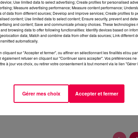
device; Use limited data to select advertising; Create profiles for personalised adver
vertising; Measure advertising performance; Measure content performance; Unders
ns of data from different sources; Develop and improve services; Create profiles to 
alised content; Use limited data to select content; Ensure security, prevent and detect
ertising and content; Save and communicate privacy choices. These technologies
and browsing data to offer following functionalities: Identify devices based on infor
eolocation data; Match and combine data from other data sources; Link different de
2 min 35 
nsmitted automatically.
cliquant sur "Accepter et fermer", ou affiner en sélectionnant les finalités et/ou pa
 également refuser en cliquant sur "Continuer sans accepter". Vos préférences ne 
tre à jour vos choix, ou retirer votre consentement à tout moment via le lien "Gérer 
DU MERCREDI 10 JUIN
Gérer mes choix
Accepter et fermer
io.com/jeu-de-lanniversaire-2