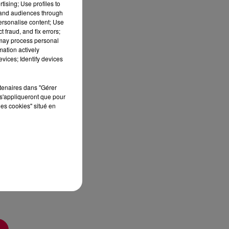
tising; Use profiles to
tand audiences through
personalise content; Use
 fraud, and fix errors;
 may process personal
mation actively
vices; Identify devices
sec
rtenaires dans "Gérer
s'appliqueront que pour
les cookies" situé en