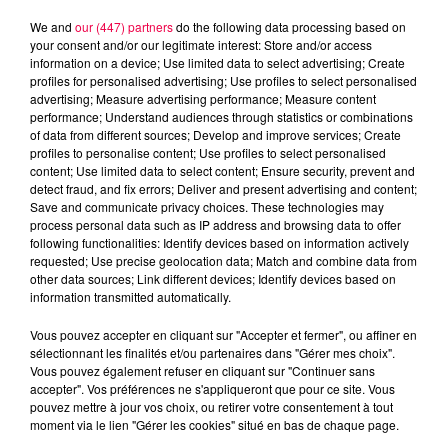
We and
our (447) partners
do the following data processing based on
your consent and/or our legitimate interest: Store and/or access
information on a device; Use limited data to select advertising; Create
profiles for personalised advertising; Use profiles to select personalised
advertising; Measure advertising performance; Measure content
Jeu de l'anniversaire
Anniversaire
performance; Understand audiences through statistics or combinations
of data from different sources; Develop and improve services; Create
Club Magnum
Magnum la Radio
profiles to personalise content; Use profiles to select personalised
content; Use limited data to select content; Ensure security, prevent and
Magnum
radio
Vosges
detect fraud, and fix errors; Deliver and present advertising and content;
Meurthe et Moselle
Haute Marne
Save and communicate privacy choices. These technologies may
process personal data such as IP address and browsing data to offer
Alsace
Meuse
Grand Est
following functionalities: Identify devices based on information actively
requested; Use precise geolocation data; Match and combine data from
other data sources; Link different devices; Identify devices based on
Fred
information transmitted automatically.
Retrouvez le Jeu de l'Anniversaire chaque matin
Vous pouvez accepter en cliquant sur "Accepter et fermer", ou affiner en
à 09h35 dans Club Magnum
sélectionnant les finalités et/ou partenaires dans "Gérer mes choix".
Vous pouvez également refuser en cliquant sur "Continuer sans
accepter". Vos préférences ne s'appliqueront que pour ce site. Vous
0:00
2 min 54 sec
pouvez mettre à jour vos choix, ou retirer votre consentement à tout
moment via le lien "Gérer les cookies" situé en bas de chaque page.