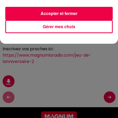
3 juillet 2026 - 2 min 54 sec
Accepter et fermer
(CLUB MAGNUM) LE JEU DE L'ANNIVERSAIRE
DU VENDREDI 03 JUILLET
Gérer mes choix
Le jeu de l'anniversaire sera de retour le lundi 24 août
Inscrivez vos proches ici :
https://www.magnumlaradio.com/jeu-de-
lanniversaire-2