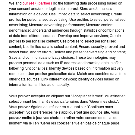
We and
our (447) partners
do the following data processing based on
your consent and/or our legitimate interest: Store and/or access
information on a device; Use limited data to select advertising; Create
profiles for personalised advertising; Use profiles to select personalised
advertising; Measure advertising performance; Measure content
performance; Understand audiences through statistics or combinations
Jeu de l'anniversaire
Anniversaire
of data from different sources; Develop and improve services; Create
profiles to personalise content; Use profiles to select personalised
Club Magnum
Magnum la Radio
content; Use limited data to select content; Ensure security, prevent and
Magnum
Radio
Vosges
detect fraud, and fix errors; Deliver and present advertising and content;
Save and communicate privacy choices. These technologies may
Meurthe et Moselle
Haute Marne
process personal data such as IP address and browsing data to offer
following functionalities: Identify devices based on information actively
Alsace
Meuse
Grand Est
requested; Use precise geolocation data; Match and combine data from
other data sources; Link different devices; Identify devices based on
information transmitted automatically.
Fred
Retrouvez le Jeu de l'Anniversaire chaque matin
Vous pouvez accepter en cliquant sur "Accepter et fermer", ou affiner en
sélectionnant les finalités et/ou partenaires dans "Gérer mes choix".
à 09h35 dans Club Magnum
Vous pouvez également refuser en cliquant sur "Continuer sans
accepter". Vos préférences ne s'appliqueront que pour ce site. Vous
pouvez mettre à jour vos choix, ou retirer votre consentement à tout
0:00
2 min 9 sec
moment via le lien "Gérer les cookies" situé en bas de chaque page.