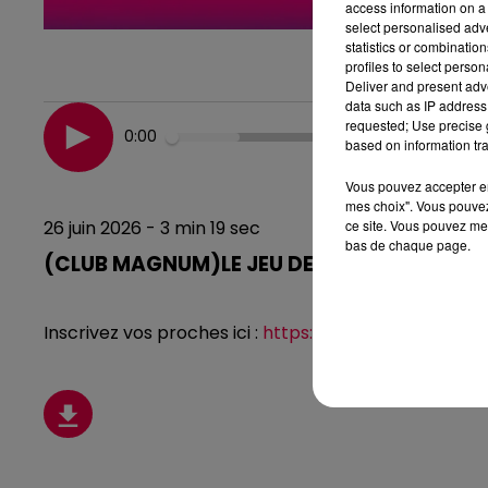
access information on a 
select personalised ad
statistics or combinatio
profiles to select person
Deliver and present adv
data such as IP address 
requested; Use precise g
0:00
based on information tra
Vous pouvez accepter en 
mes choix". Vous pouvez
ce site. Vous pouvez met
26 juin 2026 - 3 min 19 sec
bas de chaque page.
(CLUB MAGNUM)LE JEU DE L'ANNIVERSAIRE 
Inscrivez vos proches ici :
https://www.magnumlarad