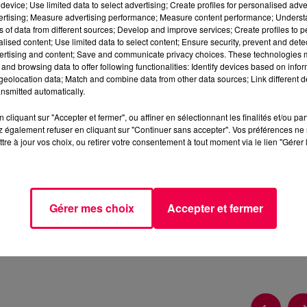
device; Use limited data to select advertising; Create profiles for personalised adver
vertising; Measure advertising performance; Measure content performance; Unders
ns of data from different sources; Develop and improve services; Create profiles to 
alised content; Use limited data to select content; Ensure security, prevent and detect
ertising and content; Save and communicate privacy choices. These technologies
and browsing data to offer following functionalities: Identify devices based on infor
eolocation data; Match and combine data from other data sources; Link different de
3 min 19 
nsmitted automatically.
cliquant sur "Accepter et fermer", ou affiner en sélectionnant les finalités et/ou pa
 également refuser en cliquant sur "Continuer sans accepter". Vos préférences ne 
tre à jour vos choix, ou retirer votre consentement à tout moment via le lien "Gérer 
DU VENDREDI 26 JUIN
Gérer mes choix
Accepter et fermer
io.com/jeu-de-lanniversaire-2