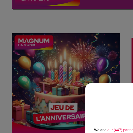
We and
our (447) partn