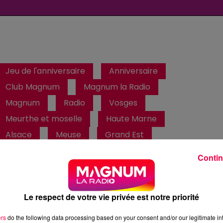
Jeu de l'anniversaire
Anniversaire
Club Magnum
Magnum la Radio
Magnum
Radio
Vosges
Meurthe et moselle
Haute Marne
Alsace
Meuse
Grand Est
Contin
Fred
Retrouvez le Jeu de l'Anniversaire chaque matin à 09h35
dans Club Magnum
Le respect de votre vie privée est notre priorité
ers
do the following data processing based on your consent and/or our legitimate int