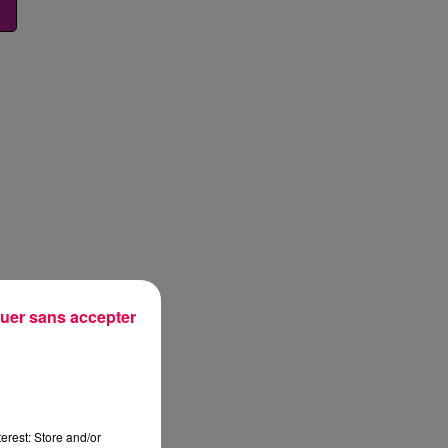
uer sans accepter
erest: Store and/or