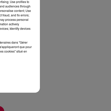
tising; Use profiles to
tand audiences through
personalise content; Use
 fraud, and fix errors;
 may process personal
mation actively
vices; Identify devices
sec
rtenaires dans "Gérer
s'appliqueront que pour
les cookies" situé en