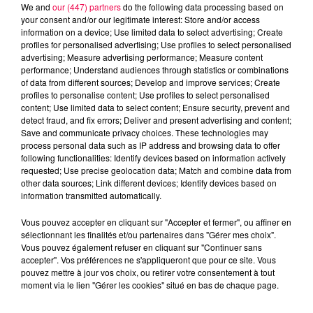
We and
our (447) partners
do the following data processing based on
your consent and/or our legitimate interest: Store and/or access
information on a device; Use limited data to select advertising; Create
profiles for personalised advertising; Use profiles to select personalised
advertising; Measure advertising performance; Measure content
performance; Understand audiences through statistics or combinations
Jeu de l'anniversaire
Anniversaire
of data from different sources; Develop and improve services; Create
profiles to personalise content; Use profiles to select personalised
Club Magnum
Magnum la Radio
content; Use limited data to select content; Ensure security, prevent and
Magnum
Radio
Vosges
detect fraud, and fix errors; Deliver and present advertising and content;
Save and communicate privacy choices. These technologies may
Meurthe et Moselle
Haute Marne
process personal data such as IP address and browsing data to offer
following functionalities: Identify devices based on information actively
Alsace
Meuse
Grand Est
requested; Use precise geolocation data; Match and combine data from
other data sources; Link different devices; Identify devices based on
information transmitted automatically.
Fred
Retrouvez le Jeu de l'Anniversaire chaque matin
Vous pouvez accepter en cliquant sur "Accepter et fermer", ou affiner en
sélectionnant les finalités et/ou partenaires dans "Gérer mes choix".
à 09h35 dans Club Magnum
Vous pouvez également refuser en cliquant sur "Continuer sans
accepter". Vos préférences ne s'appliqueront que pour ce site. Vous
pouvez mettre à jour vos choix, ou retirer votre consentement à tout
0:00
2 min 5 sec
moment via le lien "Gérer les cookies" situé en bas de chaque page.