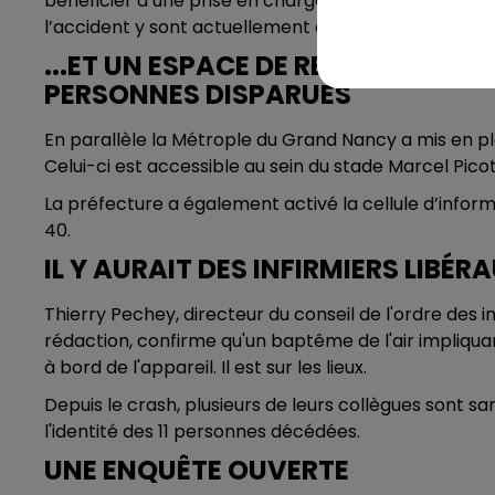
bénéficier d’une prise en charge. Plusieurs proches
l’accident y sont actuellement déjà prises en charg
...ET UN ESPACE DE RECUEILLEME
PERSONNES DISPARUES
En parallèle la Métrople du Grand Nancy a mis en p
Celui-ci est accessible au sein du stade Marcel Picot,
La préfecture a également activé la cellule d’inform
40.
IL Y AURAIT DES INFIRMIERS LIBÉR
Thierry Pechey, directeur du conseil de l'ordre des
rédaction, confirme qu'un baptême de l'air impliquan
à bord de l'appareil. Il est sur les lieux.
Depuis le crash, plusieurs de leurs collègues sont sa
l'identité des 11 personnes décédées.
UNE ENQUÊTE OUVERTE