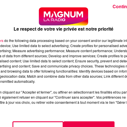
Contin
rocureur de la République, ainsi que des représentants d
s), de la DIPN (Direction Interdépartementale de la Poli
 la Métropole du Grand Nancy était également sur place.
Le respect de votre vie privée est notre priorité
eurthe-et-Moselle, est aussi sur les lieux du crash cet
ers
do the following data processing based on your consent and/or our legitimate int
device; Use limited data to select advertising; Create profiles for personalised adver
propre à un club parachutiste ». « L’avion qui transportait 11
vertising; Measure advertising performance; Measure content performance; Unders
ticale, aux abords immédiats de l’aérodrome. Il n'y a pa
ns of data from different sources; Develop and improve services; Create profiles to 
alised content; Use limited data to select content; Ensure security, prevent and detect
es cinq instructeurs et les cinq clients (probablement des
ertising and content; Save and communicate privacy choices. These technologies
e sont tous décédés.
and browsing data to offer following functionalities: Identify devices based on infor
eolocation data; Match and combine data from other data sources; Link different de
 drame, ainsi que 25 engins du SDIS. Deux équipes du SAMU
nsmitted automatically.
 de sécurité civile sont sur place.
cliquant sur "Accepter et fermer", ou affiner en sélectionnant les finalités et/ou pa
PSYCHOLOGIQUE OUVERTE...
 également refuser en cliquant sur "Continuer sans accepter". Vos préférences ne 
tre à jour vos choix, ou retirer votre consentement à tout moment via le lien "Gérer 
et-Moselle, pour apporter un soutien psychologique aux
-psychologique a été mise en place au sein de l’espace
s proches peuvent s’y présenter spontanément pour