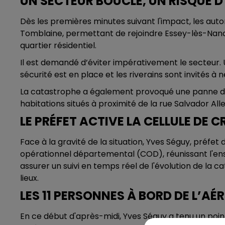
UN SECTEUR BOUCLÉ, UN RISQUE 
Dès les premières minutes suivant l'impact, les aut
Tomblaine, permettant de rejoindre Essey-lès-Nanc
quartier résidentiel.
Il est demandé d’éviter impérativement le secteur. U
sécurité est en place et les riverains sont invités à 
La catastrophe a également provoqué une panne d'
habitations situés à proximité de la rue Salvador All
LE PRÉFET ACTIVE LA CELLULE DE C
Face à la gravité de la situation, Yves Séguy, préfe
opérationnel départemental (COD), réunissant l'ens
assurer un suivi en temps réel de l'évolution de la 
lieux.
LES 11 PERSONNES À BORD DE L’A
En ce début d'après-midi, Yves Séguy a tenu un poi