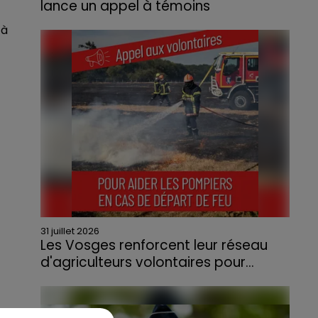
lance un appel à témoins
Le feu, parti d'une haie avant de se propager
 à
au quartier résidentiel, avait détruit deux
habitations et contraint à l'évacuation d'une
centaine de personnes.
31 juillet 2026
Les Vosges renforcent leur réseau
d'agriculteurs volontaires pour...
Face à la sécheresse et aux risques de
départs de feu, la Chambre d'agriculture
des Vosges a lancé un appel aux