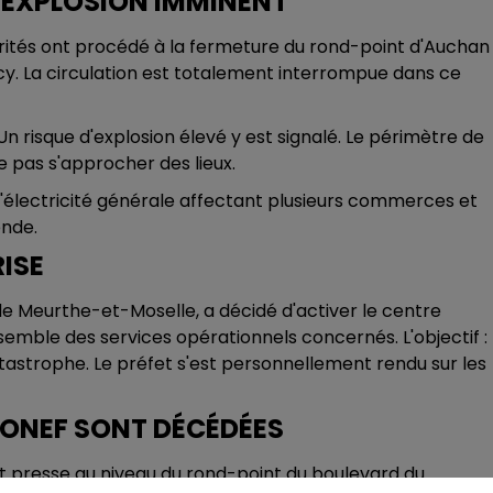
D'EXPLOSION IMMINENT
orités ont procédé à la fermeture du rond-point d'Auchan
y. La circulation est totalement interrompue dans ce
n risque d'explosion élevé y est signalé. Le périmètre de
ne pas s'approcher des lieux.
électricité générale affectant plusieurs commerces et
ende.
RISE
t de Meurthe-et-Moselle, a décidé d'activer le centre
emble des services opérationnels concernés. L'objectif :
catastrophe. Le préfet s'est personnellement rendu sur les
ÉRONEF SONT DÉCÉDÉES
nt presse au niveau du rond-point du boulevard du