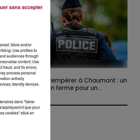
agriculteurs volontaires pour venir en aide...
uer sans accepter
u
ce
erest: Store and/or
tising; Use profiles to
tand audiences through
s
personalise content; Use
 fraud, and fix errors;
 may process personal
31 juillet 2026
mation actively
Refus d'obtempérer à Chaumont : un
vices; Identify devices
,
an de prison ferme pour un...
Le tribunal a également prononcé
rtenaires dans "Gérer
l'annulation de son permis et la confiscation
s'appliqueront que pour
de son véhicule.
les cookies" situé en