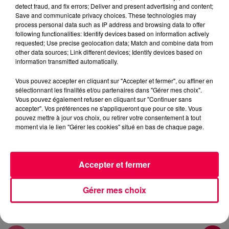
Rémy
detect fraud, and fix errors; Deliver and present advertising and content;
Save and communicate privacy choices. These technologies may
AVEC MICKAEL DE GIRANCOURT QUI GAGNE 100€
process personal data such as IP address and browsing data to offer
following functionalities: Identify devices based on information actively
CASH
requested; Use precise geolocation data; Match and combine data from
other data sources; Link different devices; Identify devices based on
information transmitted automatically.
0:00
4 min 49 sec
Vous pouvez accepter en cliquant sur "Accepter et fermer", ou affiner en
sélectionnant les finalités et/ou partenaires dans "Gérer mes choix".
Vous pouvez également refuser en cliquant sur "Continuer sans
7 mai 2026 - 4 min 49 sec
accepter". Vos préférences ne s'appliqueront que pour ce site. Vous
pouvez mettre à jour vos choix, ou retirer votre consentement à tout
DJ MAGOUILLE DU 07/05/26
moment via le lien "Gérer les cookies" situé en bas de chaque page.
DJ MAGOUILLE DU 07/05/26 AVEC MICKAEL DE
Accepter et fermer
GIRANCOURT QUI GAGNE 100€ CASH
Gérer mes choix