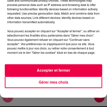
Save and communicate privacy choices. These technologies may
AVEC CLAUDE DE NEUFCHATEAU
process personal data such as IP address and browsing data to offer
following functionalities: Identify devices based on information actively
requested; Use precise geolocation data; Match and combine data from
0:00
4 min 7 sec
other data sources; Link different devices; Identify devices based on
information transmitted automatically.
Vous pouvez accepter en cliquant sur "Accepter et fermer", ou affiner en
sélectionnant les finalités et/ou partenaires dans "Gérer mes choix".
8 janvier 2026 - 4 min 7 sec
Vous pouvez également refuser en cliquant sur "Continuer sans
DJ MAGOUILLE DU 08/01/26
accepter". Vos préférences ne s'appliqueront que pour ce site. Vous
pouvez mettre à jour vos choix, ou retirer votre consentement à tout
moment via le lien "Gérer les cookies" situé en bas de chaque page.
DJ MAGOUILLE DU 08/01/26 AVEC CLAUDE DE
NEUFCHATEAU
Accepter et fermer
Gérer mes choix