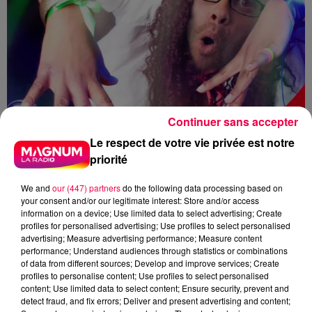
Continuer sans accepter
Le respect de votre vie privée est notre
priorité
We and
our (447) partners
do the following data processing based on
your consent and/or our legitimate interest: Store and/or access
information on a device; Use limited data to select advertising; Create
profiles for personalised advertising; Use profiles to select personalised
advertising; Measure advertising performance; Measure content
performance; Understand audiences through statistics or combinations
DJ MAGOUILLE
MAGNUM CAFE
of data from different sources; Develop and improve services; Create
profiles to personalise content; Use profiles to select personalised
content; Use limited data to select content; Ensure security, prevent and
Remy
detect fraud, and fix errors; Deliver and present advertising and content;