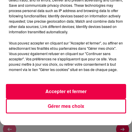
Remy
Save and communicate privacy choices. These technologies may
process personal data such as IP address and browsing data to offer
AVEC MAXENCE DE SAULXURES LES BULGNEVILLE
following functionalities: Identify devices based on information actively
requested; Use precise geolocation data; Match and combine data from
other data sources; Link different devices; Identify devices based on
0:00
3 min 34 sec
information transmitted automatically.
Vous pouvez accepter en cliquant sur "Accepter et fermer", ou affiner en
sélectionnant les finalités et/ou partenaires dans "Gérer mes choix".
20 janvier 2026 - 3 min 34 sec
Vous pouvez également refuser en cliquant sur "Continuer sans
accepter". Vos préférences ne s'appliqueront que pour ce site. Vous
DJ MAGOUILLE DU 20/01/26
pouvez mettre à jour vos choix, ou retirer votre consentement à tout
moment via le lien "Gérer les cookies" situé en bas de chaque page.
DJ MAGOUILLE DU 20/01/26 AVEC MAXENCE DE
SAULXURES LES BULGNEVILLE
Accepter et fermer
Gérer mes choix