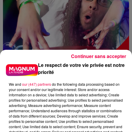
Continuer sans accepter
Le respect de votre vie privée est notre
priorité
We and
our (447) partners
do the following data processing based on
your consent and/or our legitimate interest: Store and/or access
information on a device; Use limited data to select advertising; Create
profiles for personalised advertising; Use profiles to select personalised
advertising; Measure advertising performance; Measure content
performance; Understand audiences through statistics or combinations
DJ MAGOUILLE
MAGNUM CAFE
of data from different sources; Develop and improve services; Create
MAGNUM LA RADIO
profiles to personalise content; Use profiles to select personalised
content; Use limited data to select content; Ensure security, prevent and
detect fraud, and fix errors; Deliver and present advertising and content;