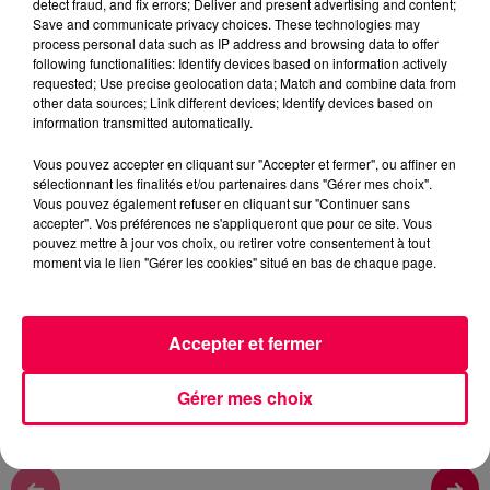
detect fraud, and fix errors; Deliver and present advertising and content;
Save and communicate privacy choices. These technologies may
process personal data such as IP address and browsing data to offer
Rémy
following functionalities: Identify devices based on information actively
AVEC AURELIA DE NANCY
requested; Use precise geolocation data; Match and combine data from
other data sources; Link different devices; Identify devices based on
information transmitted automatically.
0:00
4 min 43 sec
Vous pouvez accepter en cliquant sur "Accepter et fermer", ou affiner en
sélectionnant les finalités et/ou partenaires dans "Gérer mes choix".
Vous pouvez également refuser en cliquant sur "Continuer sans
accepter". Vos préférences ne s'appliqueront que pour ce site. Vous
28 mai 2026 - 4 min 43 sec
pouvez mettre à jour vos choix, ou retirer votre consentement à tout
moment via le lien "Gérer les cookies" situé en bas de chaque page.
DJ MAGOUILLE DU 28/05/26
DJ MAGOUILLE DU 28/05/26 AVEC AURELIA DE NANCY
Accepter et fermer
Gérer mes choix