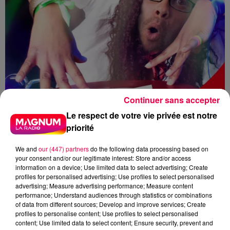
Continuer sans accepter
Le respect de votre vie privée est notre
priorité
We and
our (447) partners
do the following data processing based on
your consent and/or our legitimate interest: Store and/or access
information on a device; Use limited data to select advertising; Create
profiles for personalised advertising; Use profiles to select personalised
advertising; Measure advertising performance; Measure content
DJ MAGOUILLE
MAGNUM CAFE
performance; Understand audiences through statistics or combinations
of data from different sources; Develop and improve services; Create
NANCY
MEURTHE-ET-MOSELLE
profiles to personalise content; Use profiles to select personalised
content; Use limited data to select content; Ensure security, prevent and
LORRAINE