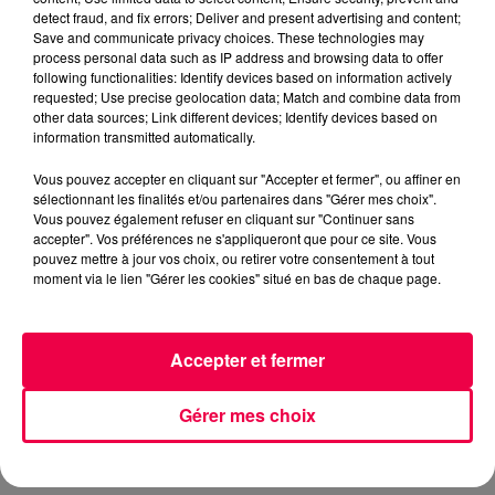
detect fraud, and fix errors; Deliver and present advertising and content;
Save and communicate privacy choices. These technologies may
Rémy
process personal data such as IP address and browsing data to offer
following functionalities: Identify devices based on information actively
AVEC CHRISTELLE D'HEILLECOURT
requested; Use precise geolocation data; Match and combine data from
other data sources; Link different devices; Identify devices based on
information transmitted automatically.
0:00
0:00
Vous pouvez accepter en cliquant sur "Accepter et fermer", ou affiner en
sélectionnant les finalités et/ou partenaires dans "Gérer mes choix".
Vous pouvez également refuser en cliquant sur "Continuer sans
29 mai 2026
accepter". Vos préférences ne s'appliqueront que pour ce site. Vous
pouvez mettre à jour vos choix, ou retirer votre consentement à tout
DJ MAGOUILLE DU 29/05/26
moment via le lien "Gérer les cookies" situé en bas de chaque page.
DJ MAGOUILLE DU 29/05/26 AVEC CHRISTELLE
Accepter et fermer
D'HEILLECOURT
Gérer mes choix