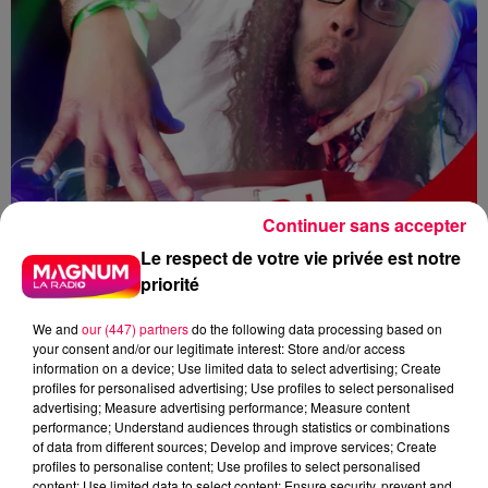
Continuer sans accepter
Le respect de votre vie privée est notre
priorité
We and
our (447) partners
do the following data processing based on
your consent and/or our legitimate interest: Store and/or access
information on a device; Use limited data to select advertising; Create
profiles for personalised advertising; Use profiles to select personalised
advertising; Measure advertising performance; Measure content
DJ MAGOUILLE
MAGNUM CAFE
performance; Understand audiences through statistics or combinations
HEILLECOURT
LORRAINE
of data from different sources; Develop and improve services; Create
profiles to personalise content; Use profiles to select personalised
MEURTHE ET MOSELLE
content; Use limited data to select content; Ensure security, prevent and