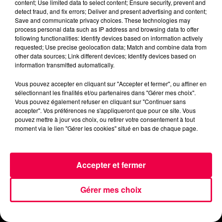
content; Use limited data to select content; Ensure security, prevent and
EBM
detect fraud, and fix errors; Deliver and present advertising and content;
Save and communicate privacy choices. These technologies may
Crédit :
EBM
process personal data such as IP address and browsing data to offer
following functionalities: Identify devices based on information actively
requested; Use precise geolocation data; Match and combine data from
other data sources; Link different devices; Identify devices based on
information transmitted automatically.
Vous pouvez accepter en cliquant sur "Accepter et fermer", ou affiner en
ACCUEIL
INFOS
EMISSIONS
sélectionnant les finalités et/ou partenaires dans "Gérer mes choix".
Vous pouvez également refuser en cliquant sur "Continuer sans
accepter". Vos préférences ne s'appliqueront que pour ce site. Vous
AGENDA
JEUX
PODCASTS
pouvez mettre à jour vos choix, ou retirer votre consentement à tout
moment via le lien "Gérer les cookies" situé en bas de chaque page.
CINÉMA
DIRECT VIDÉO
MAGNUM 80
NOUS CONTACTER
Accepter et fermer
Gérer mes choix
Mentions Légales
Politique de Confidentialité