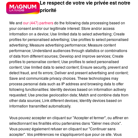
Le respect de votre vie privée est notre
Et à mon avis, la marge ne va pas être fabuleuse sur
priorité
2026. »
UN HORIZON CHARGÉ POUR LE RESTE DE
We and
our (447) partners
do the following data processing based on
L'ANNÉE
your consent and/or our legitimate interest: Store and/or access
information on a device; Use limited data to select advertising; Create
Sur les prochains mois, la présidente de l'OEC ne se
profiles for personalised advertising; Use profiles to select personalised
advertising; Measure advertising performance; Measure content
veut pas optimiste. « Le deuxième trimestre 2026 ne
performance; Understand audiences through statistics or combinations
va pas être bon du tout », tranche-t-elle. Les effets
of data from different sources; Develop and improve services; Create
des tensions internationales sur l'énergie et les
profiles to personalise content; Use profiles to select personalised
content; Use limited data to select content; Ensure security, prevent and
approvisionnements mettront du temps à se
detect fraud, and fix errors; Deliver and present advertising and content;
résorber. Avril et mai seront pénalisés par les ponts,
Save and communicate privacy choices. These technologies may
juin et juillet par la saisonnalité estivale.
process personal data such as IP address and browsing data to offer
following functionalities: Identify devices based on information actively
Et au-delà, une autre ombre pointe à l'horizon : les
requested; Use precise geolocation data; Match and combine data from
other data sources; Link different devices; Identify devices based on
élections présidentielles de 2027. « Les administrations
information transmitted automatically.
et les secteurs publics n'prendront pas forcément de
décisions parce qu'ils attendent l'issue des élections »,
Vous pouvez accepter en cliquant sur "Accepter et fermer", ou affiner en
prévient-elle. Un attentisme supplémentaire pour des
sélectionnant les finalités et/ou partenaires dans "Gérer mes choix".
Vous pouvez également refuser en cliquant sur "Continuer sans
entreprises qui partent « déjà de très très loin ».
accepter". Vos préférences ne s'appliqueront que pour ce site. Vous