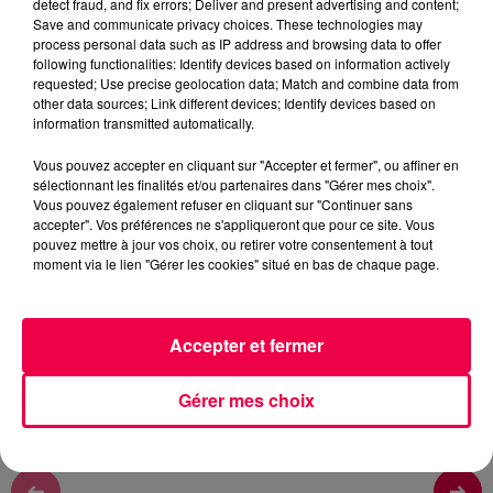
detect fraud, and fix errors; Deliver and present advertising and content;
Save and communicate privacy choices. These technologies may
process personal data such as IP address and browsing data to offer
NATHAN SLAMA
following functionalities: Identify devices based on information actively
FLASHBACK sur l'année 1974
requested; Use precise geolocation data; Match and combine data from
other data sources; Link different devices; Identify devices based on
information transmitted automatically.
0:00
2 min 31 sec
Vous pouvez accepter en cliquant sur "Accepter et fermer", ou affiner en
sélectionnant les finalités et/ou partenaires dans "Gérer mes choix".
Vous pouvez également refuser en cliquant sur "Continuer sans
accepter". Vos préférences ne s'appliqueront que pour ce site. Vous
29 janvier 2026 - 2 min 31 sec
pouvez mettre à jour vos choix, ou retirer votre consentement à tout
moment via le lien "Gérer les cookies" situé en bas de chaque page.
FLASHBACK SUR L'ANNÉE 1974
FLASHBACK sur l'année 1974
Accepter et fermer
Gérer mes choix