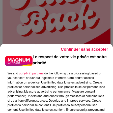
Continuer sans accepter
Le respect de votre vie privée est notre
priorité
We and
our (447) partners
do the following data processing based on
your consent and/or our legitimate interest: Store and/or access
information on a device; Use limited data to select advertising; Create
profiles for personalised advertising; Use profiles to select personalised
advertising; Measure advertising performance; Measure content
MAGNUM LA RADIO
MAGNUM DRIVE
performance; Understand audiences through statistics or combinations
of data from different sources; Develop and improve services; Create
FLASHBACK
1974
CASIMIR
profiles to personalise content; Use profiles to select personalised
content; Use limited data to select content; Ensure security, prevent and
RUBIKS CUBE
ABBA EUROVISION