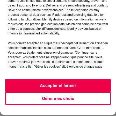
content; Use limited data to select content; Ensure security, prevent and
detect fraud, and fix errors; Deliver and present advertising and content;
SUPERTRAMP BREAKFAST IN AMERICA
Save and communicate privacy choices. These technologies may
process personal data such as IP address and browsing data to offer
NATHAN SLAMA
following functionalities: Identify devices based on information actively
requested; Use precise geolocation data; Match and combine data from
FLASHBACK sur l'année 1979
other data sources; Link different devices; Identify devices based on
information transmitted automatically.
0:00
2 min 23 sec
Vous pouvez accepter en cliquant sur "Accepter et fermer", ou affiner en
sélectionnant les finalités et/ou partenaires dans "Gérer mes choix".
Vous pouvez également refuser en cliquant sur "Continuer sans
accepter". Vos préférences ne s'appliqueront que pour ce site. Vous
pouvez mettre à jour vos choix, ou retirer votre consentement à tout
11 mai 2026 - 2 min 23 sec
moment via le lien "Gérer les cookies" situé en bas de chaque page.
FLASHBACK SUR L'ANNÉE 1979
Accepter et fermer
FLASHBACK sur l'année 1979
Gérer mes choix