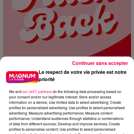
Continuer sans accepter
Le respect de votre vie privée est notre
priorité
We and
our (447) partners
do the following data processing based on
your consent and/or our legitimate interest: Store and/or access
information on a device; Use limited data to select advertising; Create
profiles for personalised advertising; Use profiles to select personalised
MAGNUM LA RADIO
MAGNUM DRIVE
advertising; Measure advertising performance; Measure content
performance; Understand audiences through statistics or combinations
FLASHBACK
1979
MICHEL PLATINI
of data from different sources; Develop and improve services; Create
profiles to personalise content; Use profiles to select personalised
LES BRONZES FONT DU SKI