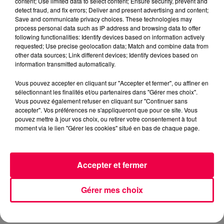
content; Use limited data to select content; Ensure security, prevent and
detect fraud, and fix errors; Deliver and present advertising and content;
PIERRE BACHELET
Save and communicate privacy choices. These technologies may
process personal data such as IP address and browsing data to offer
NATHAN SLAMA
following functionalities: Identify devices based on information actively
requested; Use precise geolocation data; Match and combine data from
FLASHBACK sur l'année 1982
other data sources; Link different devices; Identify devices based on
information transmitted automatically.
0:00
2 min 13 sec
Vous pouvez accepter en cliquant sur "Accepter et fermer", ou affiner en
sélectionnant les finalités et/ou partenaires dans "Gérer mes choix".
Vous pouvez également refuser en cliquant sur "Continuer sans
accepter". Vos préférences ne s'appliqueront que pour ce site. Vous
pouvez mettre à jour vos choix, ou retirer votre consentement à tout
24 juin 2026 - 2 min 13 sec
moment via le lien "Gérer les cookies" situé en bas de chaque page.
FLASHBACK SUR L'ANNÉE 1982
Accepter et fermer
FLASHBACK sur l'année 1982
Gérer mes choix