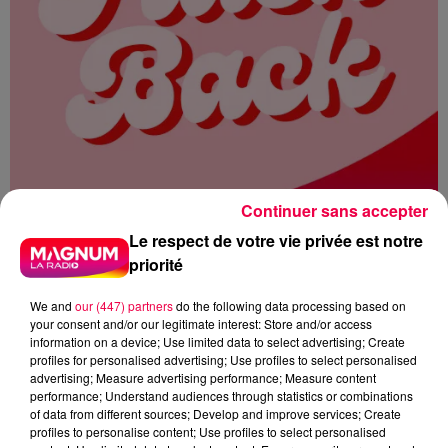
Continuer sans accepter
Le respect de votre vie privée est notre
priorité
We and
our (447) partners
do the following data processing based on
your consent and/or our legitimate interest: Store and/or access
information on a device; Use limited data to select advertising; Create
profiles for personalised advertising; Use profiles to select personalised
MAGNUM LA RADIO
MAGNUM DRIVE
advertising; Measure advertising performance; Measure content
performance; Understand audiences through statistics or combinations
FLASHBACK
1982
of data from different sources; Develop and improve services; Create
profiles to personalise content; Use profiles to select personalised
CHAMPS ELYSEES
IMAGINATION