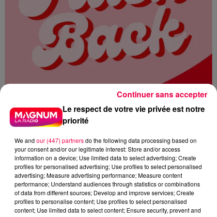
Continuer sans accepter
Le respect de votre vie privée est notre
priorité
We and
our (447) partners
do the following data processing based on
your consent and/or our legitimate interest: Store and/or access
information on a device; Use limited data to select advertising; Create
profiles for personalised advertising; Use profiles to select personalised
advertising; Measure advertising performance; Measure content
MAGNUM LA RADIO
MAGNUM DRIVE
performance; Understand audiences through statistics or combinations
of data from different sources; Develop and improve services; Create
FLASHBACK
1987
profiles to personalise content; Use profiles to select personalised
content; Use limited data to select content; Ensure security, prevent and
DIRTY DANCING
FRANCE GALL BABACAR