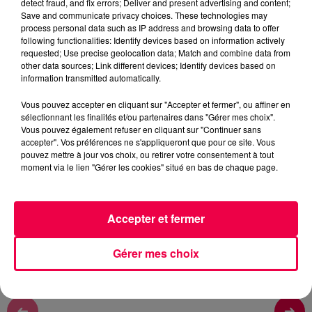
detect fraud, and fix errors; Deliver and present advertising and content;
Save and communicate privacy choices. These technologies may
process personal data such as IP address and browsing data to offer
NATHAN SLAMA
following functionalities: Identify devices based on information actively
FLASHBACK sur l'année 1987
requested; Use precise geolocation data; Match and combine data from
other data sources; Link different devices; Identify devices based on
information transmitted automatically.
0:00
2 min 15 sec
Vous pouvez accepter en cliquant sur "Accepter et fermer", ou affiner en
sélectionnant les finalités et/ou partenaires dans "Gérer mes choix".
Vous pouvez également refuser en cliquant sur "Continuer sans
accepter". Vos préférences ne s'appliqueront que pour ce site. Vous
9 juin 2026 - 2 min 15 sec
pouvez mettre à jour vos choix, ou retirer votre consentement à tout
moment via le lien "Gérer les cookies" situé en bas de chaque page.
FLASHBACK SUR L'ANNÉE 1987
FLASHBACK sur l'année 1987
Accepter et fermer
Gérer mes choix