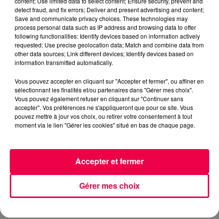
content; Use limited data to select content; Ensure security, prevent and
detect fraud, and fix errors; Deliver and present advertising and content;
DERNIER VOL DU CONCORDE
Save and communicate privacy choices. These technologies may
process personal data such as IP address and browsing data to offer
NATHAN SLAMA
following functionalities: Identify devices based on information actively
requested; Use precise geolocation data; Match and combine data from
FLASHBACK sur l'année 2003
other data sources; Link different devices; Identify devices based on
information transmitted automatically.
0:00
2 min 20 sec
Vous pouvez accepter en cliquant sur "Accepter et fermer", ou affiner en
sélectionnant les finalités et/ou partenaires dans "Gérer mes choix".
Vous pouvez également refuser en cliquant sur "Continuer sans
accepter". Vos préférences ne s'appliqueront que pour ce site. Vous
pouvez mettre à jour vos choix, ou retirer votre consentement à tout
13 mai 2026 - 2 min 20 sec
moment via le lien "Gérer les cookies" situé en bas de chaque page.
FLASHBACK SUR L'ANNÉE 2003
Accepter et fermer
FLASHBACK sur l'année 2003
Gérer mes choix