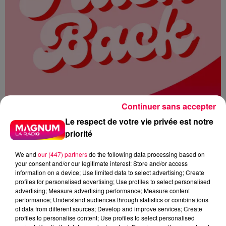
Continuer sans accepter
Le respect de votre vie privée est notre
priorité
We and
our (447) partners
do the following data processing based on
your consent and/or our legitimate interest: Store and/or access
information on a device; Use limited data to select advertising; Create
profiles for personalised advertising; Use profiles to select personalised
MAGNUM LA RADIO
MAGNUM DRIVE
advertising; Measure advertising performance; Measure content
performance; Understand audiences through statistics or combinations
FLASHBACK
2003
of data from different sources; Develop and improve services; Create
profiles to personalise content; Use profiles to select personalised
CANICULE 2003