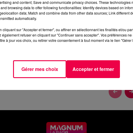
ertising and content; Save and communicate privacy choices. These technologies
and browsing data to offer following functionalities: Identify devices based on infor
eolocation data; Match and combine data from other data sources; Link different de
nsmitted automatically.
cliquant sur "Accepter et fermer", ou affiner en sélectionnant les finalités et/ou pa
 également refuser en cliquant sur "Continuer sans accepter". Vos préférences ne 
tre à jour vos choix, ou retirer votre consentement à tout moment via le lien "Gérer 
Gérer mes choix
Accepter et fermer