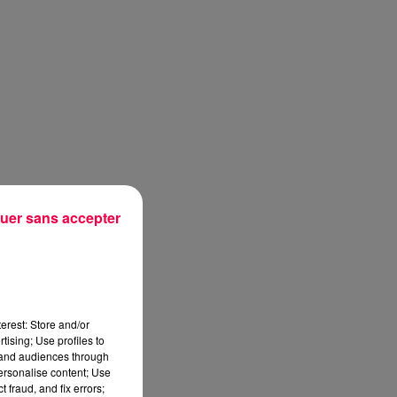
uer sans accepter
erest: Store and/or
tising; Use profiles to
tand audiences through
personalise content; Use
sec
 fraud, and fix errors;