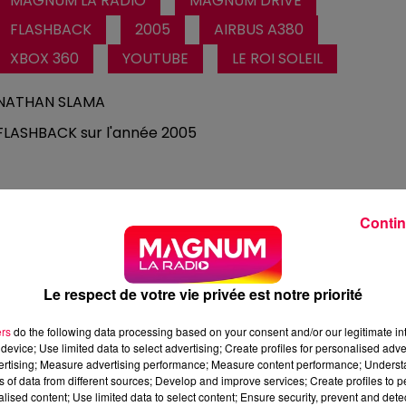
MAGNUM LA RADIO
MAGNUM DRIVE
FLASHBACK
2005
AIRBUS A380
XBOX 360
YOUTUBE
LE ROI SOLEIL
NATHAN SLAMA
FLASHBACK sur l'année 2005
Contin
Le respect de votre vie privée est notre priorité
ers
do the following data processing based on your consent and/or our legitimate int
device; Use limited data to select advertising; Create profiles for personalised adver
vertising; Measure advertising performance; Measure content performance; Unders
ns of data from different sources; Develop and improve services; Create profiles to 
2 min 31 
alised content; Use limited data to select content; Ensure security, prevent and detect