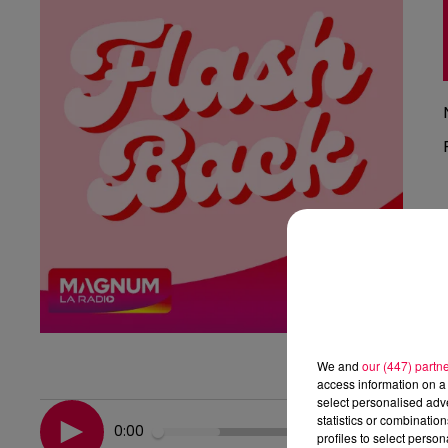
We and
our (447) partn
access information on a 
select personalised ad
statistics or combinatio
0:00
profiles to select person