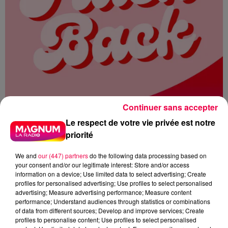
Continuer sans accepter
Le respect de votre vie privée est notre
priorité
We and
our (447) partners
do the following data processing based on
your consent and/or our legitimate interest: Store and/or access
information on a device; Use limited data to select advertising; Create
profiles for personalised advertising; Use profiles to select personalised
MAGNUM LA RADIO
MAGNUM DRIVE
advertising; Measure advertising performance; Measure content
performance; Understand audiences through statistics or combinations
FLASHBACK
2010
of data from different sources; Develop and improve services; Create
profiles to personalise content; Use profiles to select personalised
TEMPETE XYNTHIA
IPAD
SHAKIRA