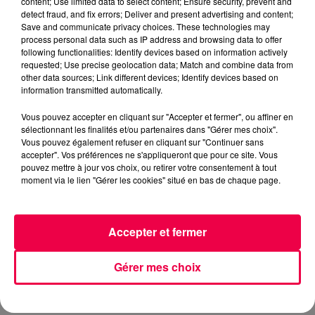
content; Use limited data to select content; Ensure security, prevent and
detect fraud, and fix errors; Deliver and present advertising and content;
JESSY MATADOR
Save and communicate privacy choices. These technologies may
process personal data such as IP address and browsing data to offer
NATHAN SLAMA
following functionalities: Identify devices based on information actively
requested; Use precise geolocation data; Match and combine data from
FLASHBACK sur l'année 2010
other data sources; Link different devices; Identify devices based on
information transmitted automatically.
0:00
2 min 33 sec
Vous pouvez accepter en cliquant sur "Accepter et fermer", ou affiner en
sélectionnant les finalités et/ou partenaires dans "Gérer mes choix".
Vous pouvez également refuser en cliquant sur "Continuer sans
accepter". Vos préférences ne s'appliqueront que pour ce site. Vous
pouvez mettre à jour vos choix, ou retirer votre consentement à tout
26 mai 2026 - 2 min 33 sec
moment via le lien "Gérer les cookies" situé en bas de chaque page.
FLASHBACK SUR L'ANNÉE 2010
Accepter et fermer
FLASHBACK sur l'année 2010
Gérer mes choix