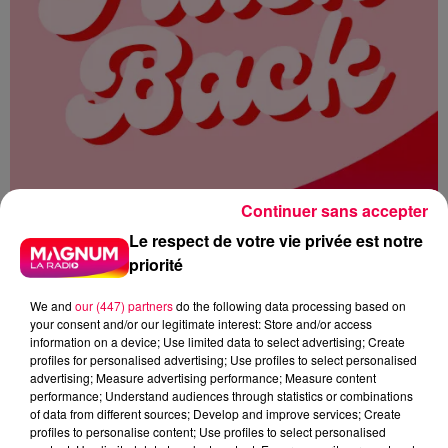
Continuer sans accepter
Le respect de votre vie privée est notre
priorité
We and
our (447) partners
do the following data processing based on
your consent and/or our legitimate interest: Store and/or access
information on a device; Use limited data to select advertising; Create
profiles for personalised advertising; Use profiles to select personalised
MAGNUM LA RADIO
MAGNUM DRIVE
advertising; Measure advertising performance; Measure content
performance; Understand audiences through statistics or combinations
FLASHBACK
2011
AFFAIRE DSK
of data from different sources; Develop and improve services; Create
profiles to personalise content; Use profiles to select personalised
INTOUCHABLE