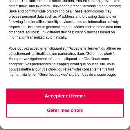
content; Use limited data to select content; Ensure security, prevent and
detect fraud, and fix errors; Deliver and present advertising and content;
INNA MODJA FRENCH CANCAN
Save and communicate privacy choices. These technologies may
process personal data such as IP address and browsing data to offer
NATHAN SLAMA
following functionalities: Identify devices based on information actively
requested; Use precise geolocation data; Match and combine data from
FLASHBACK sur l'année 2011
other data sources; Link different devices; Identify devices based on
information transmitted automatically.
0:00
2 min 26 sec
Vous pouvez accepter en cliquant sur "Accepter et fermer", ou affiner en
sélectionnant les finalités et/ou partenaires dans "Gérer mes choix".
Vous pouvez également refuser en cliquant sur "Continuer sans
accepter". Vos préférences ne s'appliqueront que pour ce site. Vous
pouvez mettre à jour vos choix, ou retirer votre consentement à tout
7 mai 2026 - 2 min 26 sec
moment via le lien "Gérer les cookies" situé en bas de chaque page.
FLASHBACK SUR L'ANNÉE 2011
Accepter et fermer
FLASHBACK sur l'année 2011
Gérer mes choix