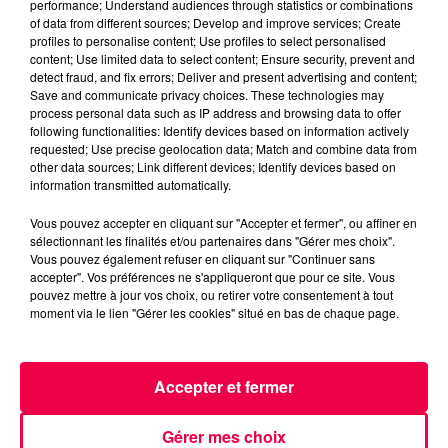
performance; Understand audiences through statistics or combinations
francois xavier demaison
theatre
of data from different sources; Develop and improve services; Create
interview
la famille
toul
profiles to personalise content; Use profiles to select personalised
content; Use limited data to select content; Ensure security, prevent and
magnum la radio
detect fraud, and fix errors; Deliver and present advertising and content;
Save and communicate privacy choices. These technologies may
process personal data such as IP address and browsing data to offer
Rémy
following functionalities: Identify devices based on information actively
requested; Use precise geolocation data; Match and combine data from
INTERVIEW INTEGRALE
other data sources; Link different devices; Identify devices based on
information transmitted automatically.
0:00
7 min 39 sec
Vous pouvez accepter en cliquant sur "Accepter et fermer", ou affiner en
sélectionnant les finalités et/ou partenaires dans "Gérer mes choix".
Vous pouvez également refuser en cliquant sur "Continuer sans
accepter". Vos préférences ne s'appliqueront que pour ce site. Vous
23 janvier 2026 - 7 min 39 sec
pouvez mettre à jour vos choix, ou retirer votre consentement à tout
moment via le lien "Gérer les cookies" situé en bas de chaque page.
FRANCOIS-XAVIER DEMAISON A TOUL POUR
LA PIECE DE THEATRE "LA FAMILLE"
Accepter et fermer
A l'occasion de sa venue à TOUL le 31 janvier dans le
pièce "La famille", François-Xavier Demaison a
Gérer mes choix