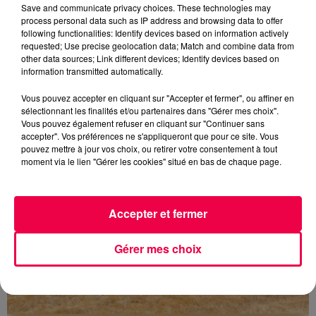
Save and communicate privacy choices. These technologies may
process personal data such as IP address and browsing data to offer
following functionalities: Identify devices based on information actively
requested; Use precise geolocation data; Match and combine data from
5 août 2026
other data sources; Link different devices; Identify devices based on
Des assiettes Linvosges rappelées pour
information transmitted automatically.
excès de plomb
Vous pouvez accepter en cliquant sur "Accepter et fermer", ou affiner en
Du plomb a été détecté dans deux assiettes en
sélectionnant les finalités et/ou partenaires dans "Gérer mes choix".
céramique vendues entre 2020 et 2022 par Linvosges.
Vous pouvez également refuser en cliquant sur "Continuer sans
accepter". Vos préférences ne s'appliqueront que pour ce site. Vous
pouvez mettre à jour vos choix, ou retirer votre consentement à tout
moment via le lien "Gérer les cookies" situé en bas de chaque page.
Accepter et fermer
Gérer mes choix