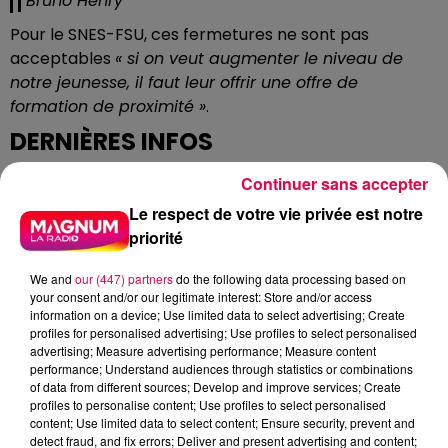
Bruno Henry
Pour le SNES-FSU, ces fermetures ne sont pas
acceptables
« si on veut augmenter le niveau de
notre jeunesse, il faut leur offrir une offre de
formation de proximité »
.
DERNIÈRES INFOS
Continuer sans accepter
Le respect de votre vie privée est notre
priorité
We and
our (447) partners
do the following data processing based on
your consent and/or our legitimate interest: Store and/or access
information on a device; Use limited data to select advertising; Create
profiles for personalised advertising; Use profiles to select personalised
advertising; Measure advertising performance; Measure content
performance; Understand audiences through statistics or combinations
of data from different sources; Develop and improve services; Create
profiles to personalise content; Use profiles to select personalised
content; Use limited data to select content; Ensure security, prevent and
detect fraud, and fix errors; Deliver and present advertising and content;